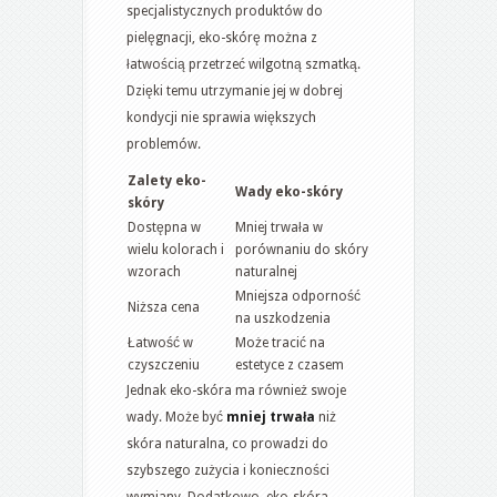
specjalistycznych produktów do
pielęgnacji, eko-skórę można z
łatwością przetrzeć wilgotną szmatką.
Dzięki temu utrzymanie jej w dobrej
kondycji nie sprawia większych
problemów.
Zalety eko-
Wady eko-skóry
skóry
Dostępna w
Mniej trwała w
wielu kolorach i
porównaniu do skóry
wzorach
naturalnej
Mniejsza odporność
Niższa cena
na uszkodzenia
Łatwość w
Może tracić na
czyszczeniu
estetyce z czasem
Jednak eko-skóra ma również swoje
wady. Może być
mniej trwała
niż
skóra naturalna, co prowadzi do
szybszego zużycia i konieczności
wymiany. Dodatkowo, eko-skóra