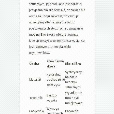
sztucznych. Jej produkcja jest bardziej
przyjazna dla środowiska, ponieważ nie
wymaga uboju zwierząt, co czyni ją
atrakcyjną alternatywą dla osób
poszukujących etycznych rozwiązań w
modzie. Eko-skóra oferuje również
łatwiejsze czyszczenie i konserwację, co
jest istotnym atutem dla wielu
użytkowników.
Prawdziwa
Cecha
Eko-skóra
skóra
Syntetyczny,
Naturalny,
na bazie
Materiał
pochodzenie
tworzyw
zwierzęce
sztucznych
Wysoka, ale
Bardzo
Trwałość
może być
wysoka
mniej trwała
Wymaga
Łatwość w
Łatwa do
specjalnych