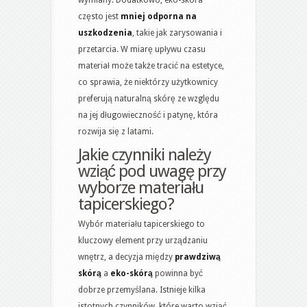
często jest
mniej odporna na
uszkodzenia
, takie jak zarysowania i
przetarcia. W miarę upływu czasu
materiał może także tracić na estetyce,
co sprawia, że niektórzy użytkownicy
preferują naturalną skórę ze względu
na jej długowieczność i patynę, która
rozwija się z latami.
Jakie czynniki należy
wziąć pod uwagę przy
wyborze materiału
tapicerskiego?
Wybór materiału tapicerskiego to
kluczowy element przy urządzaniu
wnętrz, a decyzja między
prawdziwą
skórą
a
eko-skórą
powinna być
dobrze przemyślana. Istnieje kilka
istotnych czynników, które warto wziąć