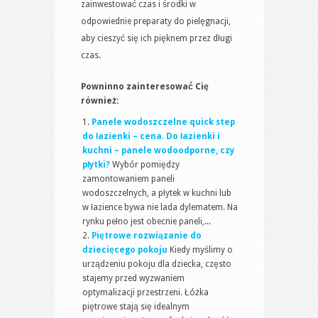
zainwestować czas i środki w
odpowiednie preparaty do pielęgnacji,
aby cieszyć się ich pięknem przez długi
czas.
Powninno zainteresować Cię
również:
Panele wodoszczelne quick step
do łazienki – cena. Do łazienki i
kuchni – panele wodoodporne, czy
płytki?
Wybór pomiędzy
zamontowaniem paneli
wodoszczelnych, a płytek w kuchni lub
w łazience bywa nie lada dylematem. Na
rynku pełno jest obecnie paneli,...
Piętrowe rozwiązanie do
dziecięcego pokoju
Kiedy myślimy o
urządzeniu pokoju dla dziecka, często
stajemy przed wyzwaniem
optymalizacji przestrzeni. Łóżka
piętrowe stają się idealnym