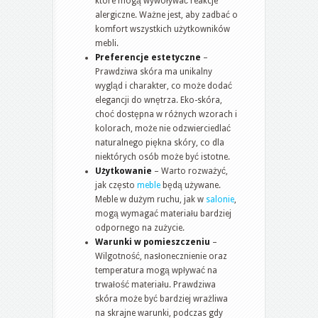
które mogą wywoływać reakcje
alergiczne. Ważne jest, aby zadbać o
komfort wszystkich użytkowników
mebli.
Preferencje estetyczne
–
Prawdziwa skóra ma unikalny
wygląd i charakter, co może dodać
elegancji do wnętrza. Eko-skóra,
choć dostępna w różnych wzorach i
kolorach, może nie odzwierciedlać
naturalnego piękna skóry, co dla
niektórych osób może być istotne.
Użytkowanie
– Warto rozważyć,
jak często
meble
będą używane.
Meble w dużym ruchu, jak w
salonie
,
mogą wymagać materiału bardziej
odpornego na zużycie.
Warunki w pomieszczeniu
–
Wilgotność, nasłonecznienie oraz
temperatura mogą wpływać na
trwałość materiału. Prawdziwa
skóra może być bardziej wrażliwa
na skrajne warunki, podczas gdy