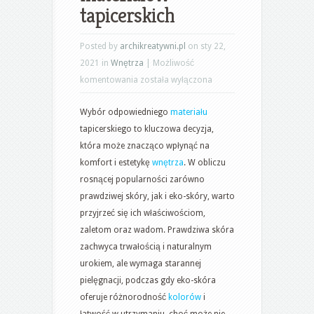
tapicerskich
Posted by
archikreatywni.pl
on sty 22,
2021 in
Wnętrza
|
Możliwość
Prawdziwa
komentowania
została wyłączona
skóra
Wybór odpowiedniego
materiału
vs.
tapicerskiego to kluczowa decyzja,
eko-
która może znacząco wpłynąć na
skóra:
komfort i estetykę
wnętrza
. W obliczu
Porównanie
rosnącej popularności zarówno
materiałów
prawdziwej skóry, jak i eko-skóry, warto
tapicerskich
przyjrzeć się ich właściwościom,
zaletom oraz wadom. Prawdziwa skóra
zachwyca trwałością i naturalnym
urokiem, ale wymaga starannej
pielęgnacji, podczas gdy eko-skóra
oferuje różnorodność
kolorów
i
łatwość w utrzymaniu, choć może nie