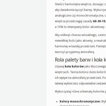
Stwórz harmonijne wnętrze, stosując 
aby świadomie łączyć barwy. Wykorzyst
analogiczne czy monochromatyczne, co
wnętrza przestrzegaj zasady
60-30-10
a 10% to intensywny kolor akcentowy.
Aby uniknąć chaosu wizualnego, zasto
niewielkiej ilości jako akcenty, a neutr
harmonię w każdej przestrzeni. Pamięta
tworzyć przyjemną atmosferę.
Rola palety barw i koła 
Używaj
koła kolorów
jako kluczowego
wnętrzach. Teoria koloru i koło kolo
ich wpływ na atmosferę przestrzeni. P
łatwiej wybierzesz odpowiednie zestaw
Wykorzystaj różne schematy kolorów p
Kolory monochromatyczne:
Wybi