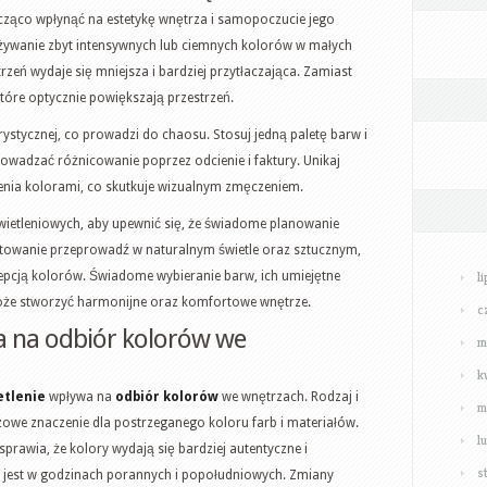
ąco wpłynąć na estetykę wnętrza i samopoczucie jego
używanie zbyt intensywnych lub ciemnych kolorów w małych
rzeń wydaje się mniejsza i bardziej przytłaczająca. Zamiast
które optycznie powiększają przestrzeń.
ystycznej, co prowadzi do chaosu. Stosuj jedną paletę barw i
rowadzać różnicowanie poprzez odcienie i faktury. Unikaj
nia kolorami, co skutkuje wizualnym zmęczeniem.
wietleniowych, aby upewnić się, że świadome planowanie
stowanie przeprowadź w naturalnym świetle oraz sztucznym,
l
epcją kolorów. Świadome wybieranie barw, ich umiejętne
że stworzyć harmonijne oraz komfortowe wnętrze.
c
a na odbiór kolorów we
m
k
etlenie
wpływa na
odbiór kolorów
we wnętrzach. Rodzaj i
m
zowe znaczenie dla postrzeganego koloru farb i materiałów.
l
sprawia, że kolory wydają się bardziej autentyczne i
s
e jest w godzinach porannych i popołudniowych. Zmiany