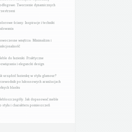
odłogowe: Tworzenie dynamicznych
rzestrzeni
olorowe ściany: Inspiracje i techniki
alowania
owoczesne wnętrza: Minimalizm i
unkcjonalność
eble do łazienki: Praktyczne
ozwiązania i elegancki design
ak urządzić łazienkę w stylu glamour?
rzewodnik po luksusowych aranżacjach
ełnych blasku
ebloszczegóły: Jak dopasować meble
o stylu i charakteru pomieszczeń