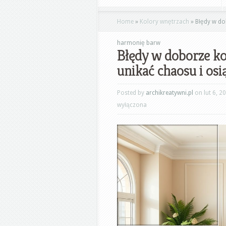
Home
»
Kolory wnętrzach
»
Błędy w do
harmonię barw
Błędy w doborze ko
unikać chaosu i os
Posted by
archikreatywni.pl
on lut 6, 2
wyłączona