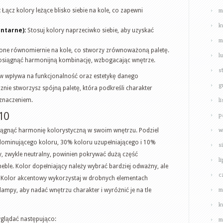
m
:
Łącz kolory leżące blisko siebie na kole, co zapewni
k
ntarne):
Stosuj kolory naprzeciwko siebie, aby uzyskać
m
żone równomiernie na kole, co stworzy zrównoważoną paletę.
l
 osiągnąć harmonijną kombinację, wzbogacając wnętrze.
s
w wpływa na funkcjonalność oraz estetykę danego
g
znie stworzysz spójną paletę, która podkreśli charakter
l
eznaczeniem.
10
p
w
siągnąć harmonię kolorystyczną w swoim wnętrzu. Podziel
dominującego koloru, 30% koloru uzupełniającego i 10%
s
, zwykle neutralny, powinien pokrywać dużą część
l
 meble. Kolor dopełniający należy wybrać bardziej odważny, ale
c
 Kolor akcentowy wykorzystaj w drobnych elementach
m
lampy, aby nadać wnętrzu charakter i wyróżnić je na tle
k
m
glądać następująco: