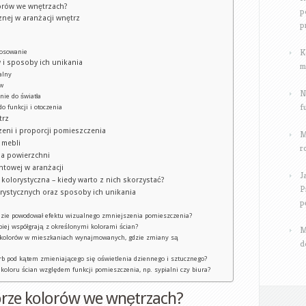
lorów we wnętrzach?
p
nej w aranżacji wnętrz
p
K
tosowanie
 i sposoby ich unikania
m
alny
ów
N
nie do światła
f
 funkcji i otoczenia
trz
eni i proporcji pomieszczenia
M
 mebli
r
ia powierzchni
ntowej w aranżacji
J
 kolorystyczna – kiedy warto z nich skorzystać?
P
lorystycznych oraz sposoby ich unikania
p
będzie powodował efektu wizualnego zmniejszenia pomieszczenia?
piej współgrają z określonymi kolorami ścian?
M
ze kolorów w mieszkaniach wynajmowanych, gdzie zmiany są
d
arb pod kątem zmieniającego się oświetlenia dziennego i sztucznego?
 koloru ścian względem funkcji pomieszczenia, np. sypialni czy biura?
rze kolorów we wnętrzach?