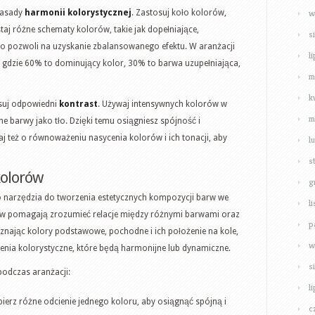
w
zasady
harmonii kolorystycznej
. Zastosuj koło kolorów,
aj różne schematy kolorów, takie jak dopełniające,
s
 pozwoli na uzyskanie zbalansowanego efektu. W aranżacji
l
, gdzie 60% to dominujący kolor, 30% to barwa uzupełniająca,
m
k
suj odpowiedni
kontrast
. Używaj intensywnych kolorów w
m
alne barwy jako tło. Dzięki temu osiągniesz spójność i
j też o równoważeniu nasycenia kolorów i ich tonacji, aby
l
s
kolorów
g
 narzędzia do tworzenia estetycznych kompozycji barw we
l
rów pomagają zrozumieć relacje między różnymi barwami oraz
p
oznając kolory podstawowe, pochodne i ich położenie na kole,
w
ienia kolorystyczne, które będą harmonijne lub dynamiczne.
s
odczas aranżacji:
l
erz różne odcienie jednego koloru, aby osiągnąć spójną i
c