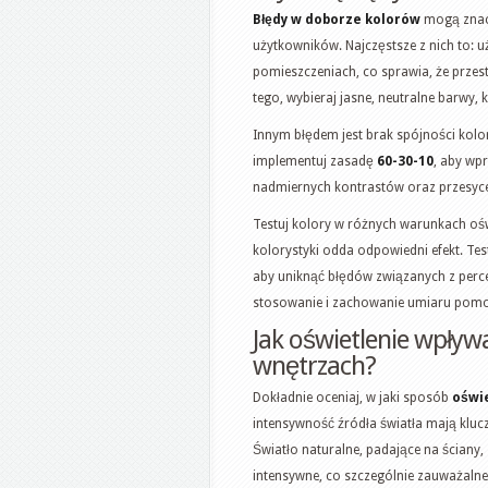
Błędy w doborze kolorów
mogą znacz
użytkowników. Najczęstsze z nich to: 
pomieszczeniach, co sprawia, że przest
tego, wybieraj jasne, neutralne barwy, 
Innym błędem jest brak spójności kolor
implementuj zasadę
60-30-10
, aby wp
nadmiernych kontrastów oraz przesyce
Testuj kolory w różnych warunkach oś
kolorystyki odda odpowiedni efekt. Te
aby uniknąć błędów związanych z perc
stosowanie i zachowanie umiaru pomo
Jak oświetlenie wpływ
wnętrzach?
Dokładnie oceniaj, w jaki sposób
oświ
intensywność źródła światła mają kluc
Światło naturalne, padające na ściany, 
intensywne, co szczególnie zauważaln