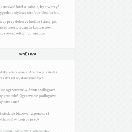
ak ustawić fotel w salonie, by stworzyć
ygodną i stylową strefę relaksu na lata
łędy przy doborze bieli na ściany: jak
nikać nieestetycznych kontrastów i
opasować odcień do wnętrza
WNĘTRZA
ztuka wystawiania: Aranżacja galerii i
rzestrzeni wystawienniczych
akie ogrzewanie w domu podłogowe
zy grzejniki? Ogrzewanie podłogowe
zy mieszane?
świetlenie biurowe: Ergonomia i
ydajność w miejscu pracy
olorowe i wzorzyste wykładziny