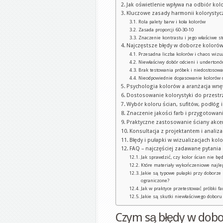
Jak oświetlenie wpływa na odbiór ko
Kluczowe zasady harmonii kolorystycz
Rola palety barw i koła kolorów
Zasada proporcji 60-30-10
Znaczenie kontrastu i jego właściwe s
Najczęstsze błędy w doborze kolorów
Przesadna liczba kolorów i chaos wizu
Niewłaściwy dobór odcieni i underton
Brak testowania próbek i niedostosowa
Nieodpowiednie dopasowanie kolorów do
Psychologia kolorów a aranżacja wnę
Dostosowanie kolorystyki do przestrz
Wybór koloru ścian, sufitów, podłóg i
Znaczenie jakości farb i przygotowan
Praktyczne zastosowanie ściany akce
Konsultacja z projektantem i analiza
Błędy i pułapki w wizualizacjach ko
FAQ – najczęściej zadawane pytania
Jak sprawdzić, czy kolor ścian nie 
Które materiały wykończeniowe najle
Jakie są typowe pułapki przy dobor
ograniczone?
Jak w praktyce przetestować próbki f
Jakie są skutki niewłaściwego doboru
Czym są błędy w dobo