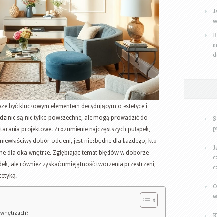
J
barw
w
B
u
d
że być kluczowym elementem decydującym o estetyce i
iedzinie są nie tylko powszechne, ale mogą prowadzić do
S
p
starania projektowe. Zrozumienie najczęstszych pułapek,
 niewłaściwy dobór odcieni, jest niezbędne dla każdego, kto
J
ne dla oka wnętrze. Zgłębiając temat błędów w doborze
c
ek, ale również zyskać umiejętność tworzenia przestrzeni,
c
etyką.
O
w
 wnętrzach?
K