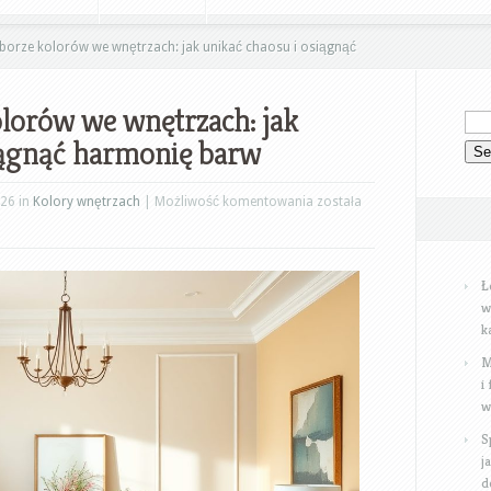
borze kolorów we wnętrzach: jak unikać chaosu i osiągnąć
lorów we wnętrzach: jak
iągnąć harmonię barw
Błędy
026 in
Kolory wnętrzach
|
Możliwość komentowania
została
w
doborze
kolorów
Ł
we
w
k
wnętrzach:
jak
M
i
unikać
w
chaosu
i
S
j
osiągnąć
d
harmonię