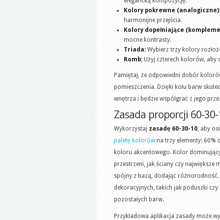
elegancką kompozycję.
Kolory pokrewne (analogiczne)
harmonijne przejścia.
Kolory dopełniające (kompleme
mocne kontrasty.
Triada:
Wybierz trzy kolory rozło
Romb:
Użyj czterech kolorów, aby
Pamiętaj, że odpowiedni dobór koloró
pomieszczenia. Dzięki kołu barw skutec
wnętrza i będzie współgrać z jego prz
Zasada proporcji 60-30-
Wykorzystaj
zasadę 60-30-10
, aby o
paletę kolorów
na trzy elementy: 60% 
koloru akcentowego. Kolor dominujący
przestrzeni, jak ściany czy największe
spójny z bazą, dodając różnorodność.
dekoracyjnych, takich jak poduszki czy 
pozostałych barw.
Przykładowa aplikacja zasady może wy