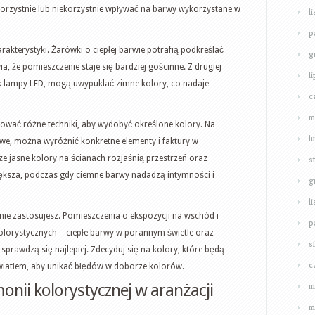
orzystnie lub niekorzystnie wpływać na barwy wykorzystane w
l
p
akterystyki. Żarówki o ciepłej barwie potrafią podkreślać
g
ia, że pomieszczenie staje się bardziej gościnne. Z drugiej
l
jak lampy LED, mogą uwypuklać zimne kolory, co nadaje
c
m
sować różne techniki, aby wydobyć określone kolory. Na
l
owe, można wyróżnić konkretne elementy i faktury w
e jasne kolory na ścianach rozjaśnią przestrzeń oraz
s
większa, podczas gdy ciemne barwy nadadzą intymności i
g
l
enie zastosujesz. Pomieszczenia o ekspozycji na wschód i
p
olorystycznych – ciepłe barwy w porannym świetle oraz
s
prawdzą się najlepiej. Zdecyduj się na kolory, które będą
c
wiatłem, aby unikać błędów w doborze kolorów.
m
nii kolorystycznej w aranżacji
m