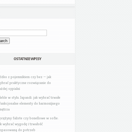
OSTATNIE WPISY
óżko z pojemnikiem czy bez — jak
ybrać praktyczne rozwiązanie do
ażdej sypialni
eble w stylu Japandi: jak wybrać trwałe
 funkcjonalne elementy do harmonijnego
nętrza
prężyny faliste czy bonellowe w sofie:
ak wybrać wygodę i trwałość
opasowaną do potrzeb