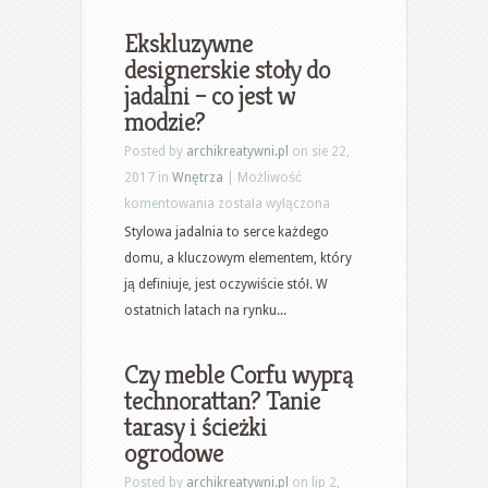
balkonowe
Ekskluzywne
designerskie stoły do
jadalni – co jest w
modzie?
Posted by
archikreatywni.pl
on sie 22,
2017 in
Wnętrza
|
Możliwość
Ekskluzywne
komentowania
została wyłączona
designerskie
Stylowa jadalnia to serce każdego
stoły
domu, a kluczowym elementem, który
do
ją definiuje, jest oczywiście stół. W
jadalni
ostatnich latach na rynku...
–
co
Czy meble Corfu wyprą
jest
technorattan? Tanie
w
tarasy i ścieżki
modzie?
ogrodowe
Posted by
archikreatywni.pl
on lip 2,