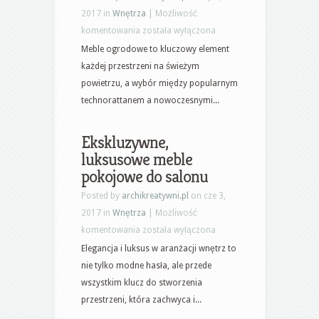
2017 in
Wnętrza
|
Możliwość
Czy
komentowania
została wyłączona
meble
Meble ogrodowe to kluczowy element
Corfu
każdej przestrzeni na świeżym
wyprą
powietrzu, a wybór między popularnym
technorattan?
technorattanem a nowoczesnymi...
Tanie
tarasy
Ekskluzywne,
i
luksusowe meble
ścieżki
pokojowe do salonu
ogrodowe
Posted by
archikreatywni.pl
on cze 3,
2017 in
Wnętrza
|
Możliwość
Ekskluzywne,
komentowania
została wyłączona
luksusowe
Elegancja i luksus w aranżacji wnętrz to
meble
nie tylko modne hasła, ale przede
pokojowe
wszystkim klucz do stworzenia
do
przestrzeni, która zachwyca i...
salonu