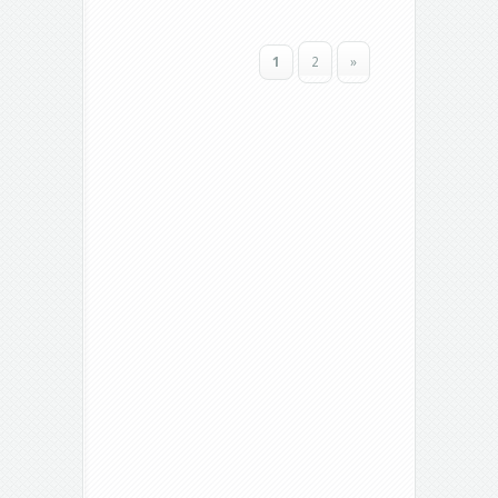
1
2
»