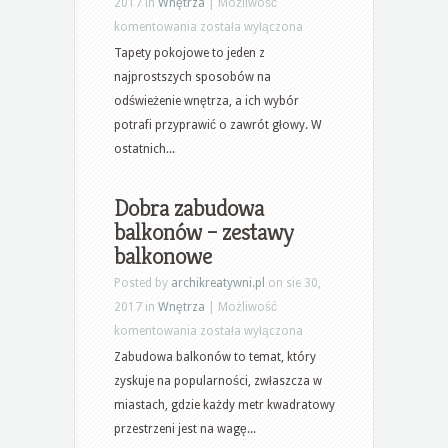
2017 in
Wnętrza
|
Możliwość
Tapety
komentowania
została wyłączona
pokojowe:
Tapety pokojowe to jeden z
tapety
najprostszych sposobów na
do
odświeżenie wnętrza, a ich wybór
salonu
potrafi przyprawić o zawrót głowy. W
–
ostatnich...
co
jest
Dobra zabudowa
modne?
balkonów – zestawy
balkonowe
Posted by
archikreatywni.pl
on sie 30,
2017 in
Wnętrza
|
Możliwość
Dobra
komentowania
została wyłączona
zabudowa
Zabudowa balkonów to temat, który
balkonów
zyskuje na popularności, zwłaszcza w
–
miastach, gdzie każdy metr kwadratowy
zestawy
przestrzeni jest na wagę...