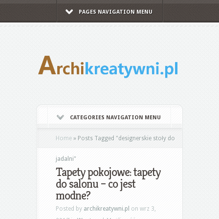
PAGES NAVIGATION MENU
CATEGORIES NAVIGATION MENU
Home
»
Posts Tagged
"
designerskie stoły do
jadalni"
Tapety pokojowe: tapety
do salonu – co jest
modne?
Posted by
archikreatywni.pl
on wrz 3,