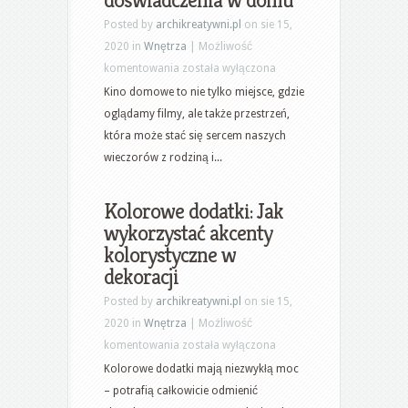
Posted by
archikreatywni.pl
on sie 15,
2020 in
Wnętrza
|
Możliwość
Kino
komentowania
została wyłączona
domowe:
Kino domowe to nie tylko miejsce, gdzie
Kreowanie
oglądamy filmy, ale także przestrzeń,
komfortowego
która może stać się sercem naszych
i
wieczorów z rodziną i...
kinowego
doświadczenia
Kolorowe dodatki: Jak
w
wykorzystać akcenty
domu
kolorystyczne w
dekoracji
Posted by
archikreatywni.pl
on sie 15,
2020 in
Wnętrza
|
Możliwość
Kolorowe
komentowania
została wyłączona
dodatki:
Kolorowe dodatki mają niezwykłą moc
Jak
– potrafią całkowicie odmienić