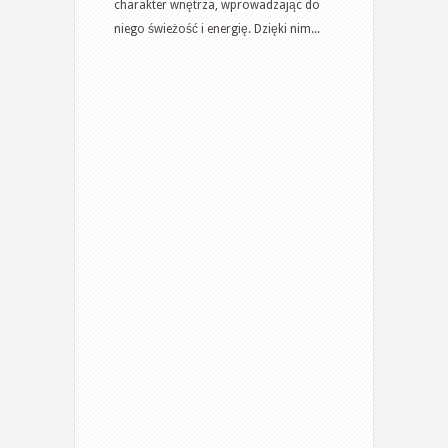
wykorzystać
charakter wnętrza, wprowadzając do
akcenty
niego świeżość i energię. Dzięki nim...
kolorystyczne
w
dekoracji