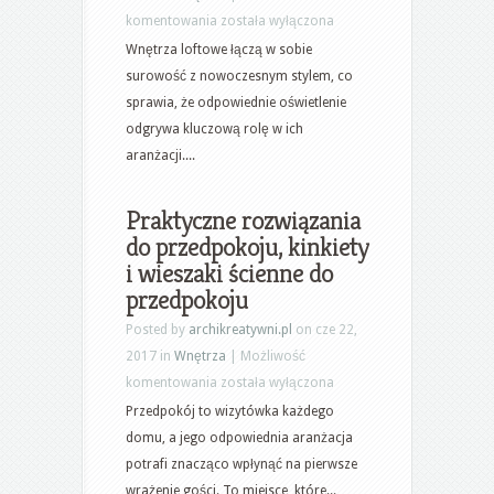
Projekt
komentowania
została wyłączona
wnętrz:
Wnętrza loftowe łączą w sobie
aranżacja
surowość z nowoczesnym stylem, co
nowoczesnych
sprawia, że odpowiednie oświetlenie
loftów
odgrywa kluczową rolę w ich
–
aranżacji....
lampy
Praktyczne rozwiązania
do przedpokoju, kinkiety
i wieszaki ścienne do
przedpokoju
Posted by
archikreatywni.pl
on cze 22,
2017 in
Wnętrza
|
Możliwość
Praktyczne
komentowania
została wyłączona
rozwiązania
Przedpokój to wizytówka każdego
do
domu, a jego odpowiednia aranżacja
przedpokoju,
potrafi znacząco wpłynąć na pierwsze
kinkiety
wrażenie gości. To miejsce, które...