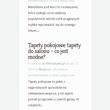
Projekty
komentowania
została wyłączona
i
Mieszkania pod klucz to rozwiązanie,
aranżacje
które zyskuje coraz większą
mieszkań
popularność wśród osób pragnących
pod
szybko wprowadzić się do nowego
klucz
lokum....
Tapety pokojowe: tapety
do salonu – co jest
modne?
Posted by
archikreatywni.pl
on wrz 3,
2017 in
Wnętrza
|
Możliwość
Tapety
komentowania
została wyłączona
pokojowe:
Tapety pokojowe to jeden z
tapety
najprostszych sposobów na
do
odświeżenie wnętrza, a ich wybór
salonu
potrafi przyprawić o zawrót głowy. W
–
ostatnich...