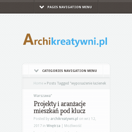
PAGES NAVIGATION MENU
CATEGORIES NAVIGATION MENU
Home
»
Posts Tagged
"
wyposażenie łazienek
Warszawa"
Projekty i aranżacje
mieszkań pod klucz
Posted by
archikreatywni.pl
on wrz 12,
2017 in
Wnętrza
|
Możliwość