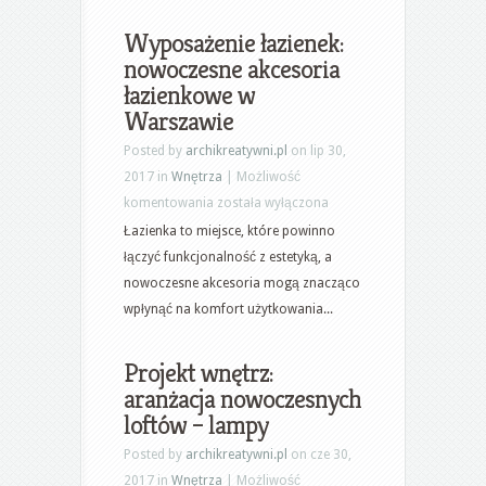
co
jest
Wyposażenie łazienek:
modne?
nowoczesne akcesoria
łazienkowe w
Warszawie
Posted by
archikreatywni.pl
on lip 30,
2017 in
Wnętrza
|
Możliwość
Wyposażenie
komentowania
została wyłączona
łazienek:
Łazienka to miejsce, które powinno
nowoczesne
łączyć funkcjonalność z estetyką, a
akcesoria
nowoczesne akcesoria mogą znacząco
łazienkowe
wpłynąć na komfort użytkowania...
w
Warszawie
Projekt wnętrz:
aranżacja nowoczesnych
loftów – lampy
Posted by
archikreatywni.pl
on cze 30,
2017 in
Wnętrza
|
Możliwość