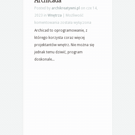
Posted by
archikreatywni.pl
on cze 14,
2023 in
Wnętrza
|
Możliwość
Nowoczesne
komentowania
została wyłączona
narzędzie
Archicad to oprogramowanie, z
dla
którego korzysta coraz więcej
twórców
projektantów wnętrz. Nie można się
przyszłościowych
jednak temu dziwić, program
wnętrz
doskonale...
–
zobacz
Archicada