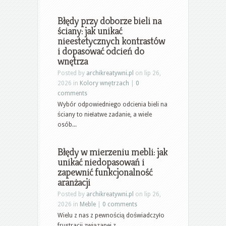
Błędy przy doborze bieli na
ściany: jak unikać
nieestetycznych kontrastów
i dopasować odcień do
wnętrza
Posted by
archikreatywni.pl
on lip 26,
2026 in
Kolory wnętrzach
|
0
comments
Wybór odpowiedniego odcienia bieli na
ściany to niełatwe zadanie, a wiele
osób...
Błędy w mierzeniu mebli: jak
unikać niedopasowań i
zapewnić funkcjonalność
aranżacji
Posted by
archikreatywni.pl
on lip 26,
2026 in
Meble
|
0 comments
Wielu z nas z pewnością doświadczyło
frustracji związanej z