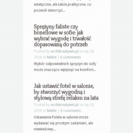
estetyczne, ale także praktyczne, co
pozwoli stworzyć...
Sprężyny faliste czy
bonellowe w sofie: jak
wybrać wygodę i trwałość
dopasowaną do potrzeb
Posted by
archikreatywni.pl
on lip 28,
2026 in
Meble
|
0 comments
Wybór odpowiednich sprężyn do sofy
może znacząco wpłynąć na komfort...
Jak ustawić fotel w salonie,
by stworzyć wygodną i
stylową strefę relaksu na lata
Posted by
archikreatywni.pl
on lip 26,
2026 in
Meble
|
0 comments
Ustawienie fotela w salonie może
wydawać się prostym zadaniem, ale
niewłaściwy...