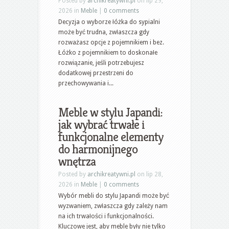
Posted by
archikreatywni.pl
on lip 29,
2026 in
Meble
|
0 comments
Decyzja o wyborze łóżka do sypialni
może być trudna, zwłaszcza gdy
rozważasz opcje z pojemnikiem i bez.
Łóżko z pojemnikiem to doskonałe
rozwiązanie, jeśli potrzebujesz
dodatkowej przestrzeni do
przechowywania i...
Meble w stylu Japandi:
jak wybrać trwałe i
funkcjonalne elementy
do harmonijnego
wnętrza
Posted by
archikreatywni.pl
on lip 28,
2026 in
Meble
|
0 comments
Wybór mebli do stylu Japandi może być
wyzwaniem, zwłaszcza gdy zależy nam
na ich trwałości i funkcjonalności.
Kluczowe jest, aby meble były nie tylko