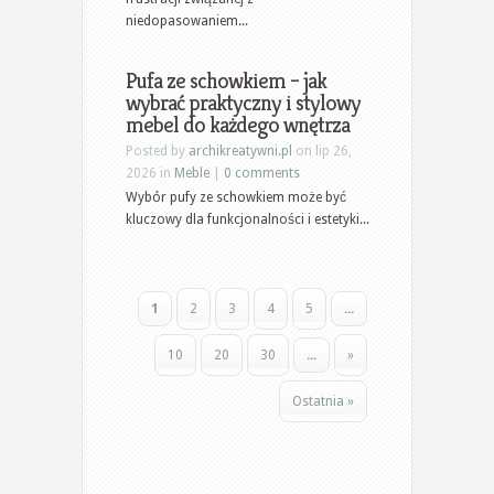
niedopasowaniem...
Pufa ze schowkiem – jak
wybrać praktyczny i stylowy
mebel do każdego wnętrza
Posted by
archikreatywni.pl
on lip 26,
2026 in
Meble
|
0 comments
Wybór pufy ze schowkiem może być
kluczowy dla funkcjonalności i estetyki...
1
2
3
4
5
...
10
20
30
...
»
Ostatnia »