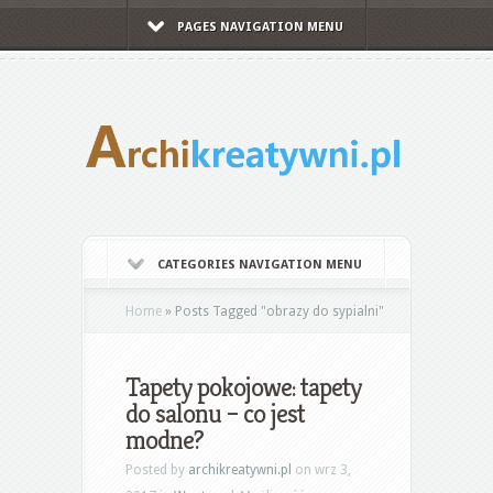
PAGES NAVIGATION MENU
CATEGORIES NAVIGATION MENU
Home
»
Posts Tagged
"
obrazy do sypialni"
Tapety pokojowe: tapety
do salonu – co jest
modne?
Posted by
archikreatywni.pl
on wrz 3,