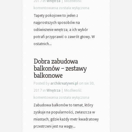
2017 in
Wnętrza
|
Możliwość
Tapety
komentowania
została wyłączona
pokojowe:
Tapety pokojowe to jeden z
tapety
najprostszych sposobów na
do
odświeżenie wnętrza, a ich wybór
salonu
potrafi przyprawić o zawrót głowy. W
–
ostatnich...
co
jest
Dobra zabudowa
modne?
balkonów – zestawy
balkonowe
Posted by
archikreatywni.pl
on sie 30,
2017 in
Wnętrza
|
Możliwość
Dobra
komentowania
została wyłączona
zabudowa
Zabudowa balkonów to temat, który
balkonów
zyskuje na popularności, zwłaszcza w
–
miastach, gdzie każdy metr kwadratowy
zestawy
przestrzeni jest na wagę...