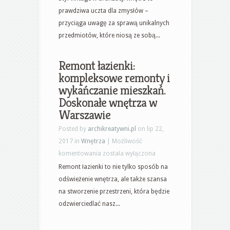
i
prawdziwa uczta dla zmysłów –
dodatki
przyciąga uwagę za sprawą unikalnych
do
przedmiotów, które niosą ze sobą...
domu
vintage
Remont łazienki:
kompleksowe remonty i
wykańczanie mieszkań.
Doskonałe wnętrza w
Warszawie
Posted by
archikreatywni.pl
on lip 22,
2017 in
Wnętrza
|
Możliwość
Remont
komentowania
została wyłączona
łazienki:
Remont łazienki to nie tylko sposób na
kompleksowe
odświeżenie wnętrza, ale także szansa
remonty
na stworzenie przestrzeni, która będzie
i
odzwierciedlać nasz...
wykańczanie
mieszkań.