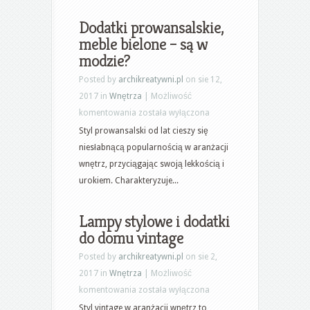
balkonowe
Dodatki prowansalskie,
meble bielone – są w
modzie?
Posted by
archikreatywni.pl
on sie 12,
2017 in
Wnętrza
|
Możliwość
Dodatki
komentowania
została wyłączona
prowansalskie,
Styl prowansalski od lat cieszy się
meble
niesłabnącą popularnością w aranżacji
bielone
wnętrz, przyciągając swoją lekkością i
–
urokiem. Charakteryzuje...
są
w
Lampy stylowe i dodatki
modzie?
do domu vintage
Posted by
archikreatywni.pl
on sie 2,
2017 in
Wnętrza
|
Możliwość
Lampy
komentowania
została wyłączona
stylowe
Styl vintage w aranżacji wnętrz to