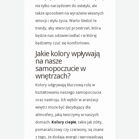
nie tylko narzędziem do estetyki, ale
także sposobem na wyrażenie własnych
emocji i stylu życia. Warto śledzić te
trendy, aby stworzyć przestrzeń, która
będzie nas odzwierciedlać i w której
będziemy czuć się komfortowo.
Jakie kolory wpływają
na nasze
samopoczucie w
wnętrzach?
Kolory odgrywają kluczową rolę w
kształtowaniu naszego samopoczucia
oraz nastroju. Ich wybór w aranżacji
wnętrz może być decydujący dla
atmosfery, jaką tworzymy w naszych
domach.
Kolory ciepłe
, takie jak żółty,
pomarańczowy czy czerwony, są znane
z tego, że dodają energii i wprowadzają