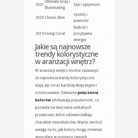
Ultimate Gray i
2021
Siła i optymizm
Illuminating
Spokój i
2020
Classic Blue
pewność
Radość i
2019
Living Coral
pozytywna
energia
Jakie są najnowsze
trendy kolorystyczne
w aranżacji wnętrz?
W aranżacji wnętrz można zauważyć,
że najnowsze trendy kolorystyczne
stają się coraz bardziej ekspresyjne i
zróżnicowane. Odważne
połączenia
kolorów
zdobywają popularność, co
pozwala na tworzenie unikalnych
przestrzeni, które odzwierciedlają
charakter mieszkańców. Warto zwrócić
uwagę na to, jak kolory mogą zmieniać
atmosferę w pomieszczeniach,