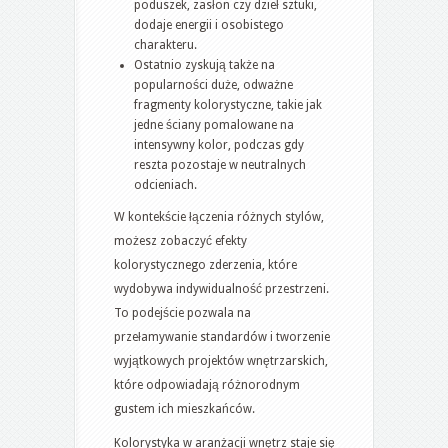
poduszek, zasłon czy dzieł sztuki,
dodaje energii i osobistego
charakteru.
Ostatnio zyskują także na
popularności duże, odważne
fragmenty kolorystyczne, takie jak
jedne ściany pomalowane na
intensywny kolor, podczas gdy
reszta pozostaje w neutralnych
odcieniach.
W kontekście łączenia różnych stylów,
możesz zobaczyć efekty
kolorystycznego zderzenia, które
wydobywa indywidualność przestrzeni.
To podejście pozwala na
przełamywanie standardów i tworzenie
wyjątkowych projektów wnętrzarskich,
które odpowiadają różnorodnym
gustem ich mieszkańców.
Kolorystyka w aranżacji wnętrz staje się