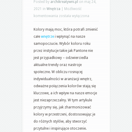
Posted by
archikreatywni.pl
on maj 24,
2021 in
Wnętrza
|
Możliwość
Kolor
komentowania
została wyłączona
roku:
Kolory mają moc, która potrafi zmienić
Trendy
całe
wnętrze
i wpłynąć na nasze
kolorystyczne
samopoczucie. Wybór koloru roku
w
przez instytucje takie jak Pantone nie
aranżacji
jest przypadkowy – odzwierciedla
wnętrz
aktualne trendy oraz nastroje
społeczne. W obliczu rosnącej
indywidualności w aranżacji wnętrz,
odważne połączenia kolorów stają się
kluczowe, a ich wpływ na nasze emocje
jest niezaprzeczalny. W tym artykule
przyjrzymy się, jak zharmonizować
kolory w przestrzeni, dostosowując je
do różnych stylów, aby stworzyć
przytulne i inspirujące otoczenie.