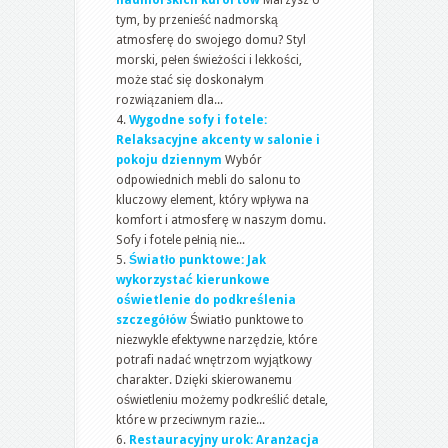
tym, by przenieść nadmorską
atmosferę do swojego domu? Styl
morski, pełen świeżości i lekkości,
może stać się doskonałym
rozwiązaniem dla...
Wygodne sofy i fotele:
Relaksacyjne akcenty w salonie i
pokoju dziennym
Wybór
odpowiednich mebli do salonu to
kluczowy element, który wpływa na
komfort i atmosferę w naszym domu.
Sofy i fotele pełnią nie...
Światło punktowe: Jak
wykorzystać kierunkowe
oświetlenie do podkreślenia
szczegółów
Światło punktowe to
niezwykle efektywne narzędzie, które
potrafi nadać wnętrzom wyjątkowy
charakter. Dzięki skierowanemu
oświetleniu możemy podkreślić detale,
które w przeciwnym razie...
Restauracyjny urok: Aranżacja