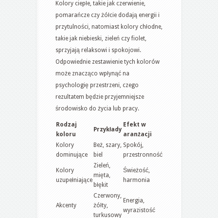
Kolory ciepłe, takie jak czerwienie,
pomarańcze czy żółcie dodają energii i
przytulności, natomiast kolory chłodne,
takie jak niebieski, zieleń czy fiolet,
sprzyjają relaksowi i spokojowi.
Odpowiednie zestawienie tych kolorów
może znacząco wpłynąć na
psychologię przestrzeni, czego
rezultatem będzie przyjemniejsze
środowisko do życia lub pracy.
Rodzaj
Efekt w
Przykłady
koloru
aranżacji
Kolory
Beż, szary,
Spokój,
dominujące
biel
przestronność
Zieleń,
Kolory
Świeżość,
mięta,
uzupełniające
harmonia
błękit
Czerwony,
Energia,
Akcenty
żółty,
wyrazistość
turkusowy