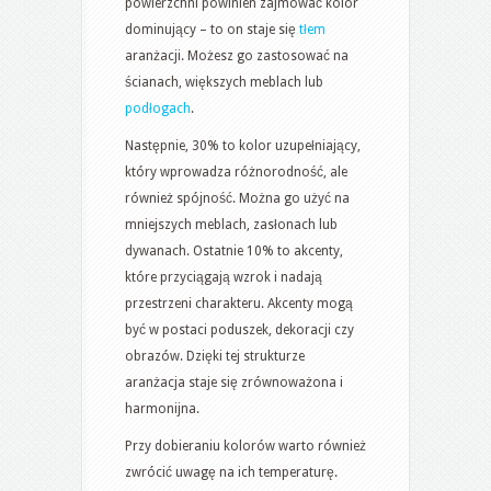
powierzchni powinien zajmować kolor
dominujący – to on staje się
tłem
aranżacji. Możesz go zastosować na
ścianach, większych meblach lub
podłogach
.
Następnie, 30% to kolor uzupełniający,
który wprowadza różnorodność, ale
również spójność. Można go użyć na
mniejszych meblach, zasłonach lub
dywanach. Ostatnie 10% to akcenty,
które przyciągają wzrok i nadają
przestrzeni charakteru. Akcenty mogą
być w postaci poduszek, dekoracji czy
obrazów. Dzięki tej strukturze
aranżacja staje się zrównoważona i
harmonijna.
Przy dobieraniu kolorów warto również
zwrócić uwagę na ich temperaturę.