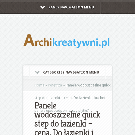
PAGES NAVIGATION MENU
CATEGORIES NAVIGATION MENU
Home
»
Wnętrza
»
Panele wodoszczelne quick
step do łazienki – cena. Do łazienki i kuchni –
Panele
panele wodoodporne, czy płytki?
wodoszczelne quick
step do łazienki –
cena. Do łazienki i