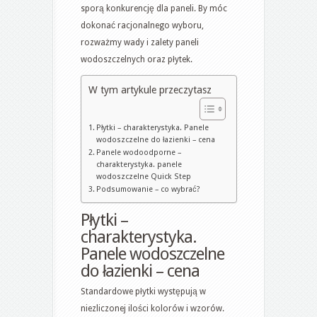
sporą konkurencję dla paneli. By móc
–
dokonać racjonalnego wyboru,
panele
rozważmy wady i zalety paneli
wodoodporne,
wodoszczelnych oraz płytek.
czy
płytki?
W tym artykule przeczytasz
Płytki – charakterystyka. Panele
wodoszczelne do łazienki – cena
Panele wodoodporne –
charakterystyka. panele
wodoszczelne Quick Step
Podsumowanie – co wybrać?
Płytki –
charakterystyka.
Panele wodoszczelne
do łazienki – cena
Standardowe płytki występują w
niezliczonej ilości kolorów i wzorów.