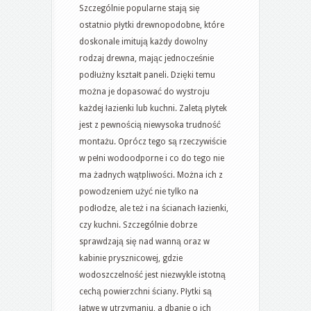
Szczególnie popularne stają się
ostatnio płytki drewnopodobne, które
doskonale imitują każdy dowolny
rodzaj drewna, mając jednocześnie
podłużny kształt paneli. Dzięki temu
można je dopasować do wystroju
każdej łazienki lub kuchni. Zaletą płytek
jest z pewnością niewysoka trudność
montażu. Oprócz tego są rzeczywiście
w pełni wodoodporne i co do tego nie
ma żadnych wątpliwości. Można ich z
powodzeniem użyć nie tylko na
podłodze, ale też i na ścianach łazienki,
czy kuchni. Szczególnie dobrze
sprawdzają się nad wanną oraz w
kabinie prysznicowej, gdzie
wodoszczelność jest niezwykle istotną
cechą powierzchni ściany. Płytki są
łatwe w utrzymaniu, a dbanie o ich