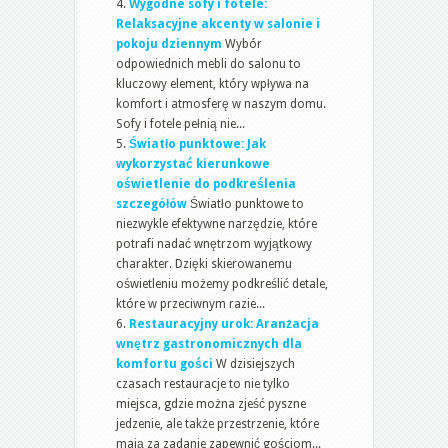
Wygodne sofy i fotele:
Relaksacyjne akcenty w salonie i
pokoju dziennym
Wybór
odpowiednich mebli do salonu to
kluczowy element, który wpływa na
komfort i atmosferę w naszym domu.
Sofy i fotele pełnią nie...
Światło punktowe: Jak
wykorzystać kierunkowe
oświetlenie do podkreślenia
szczegółów
Światło punktowe to
niezwykle efektywne narzędzie, które
potrafi nadać wnętrzom wyjątkowy
charakter. Dzięki skierowanemu
oświetleniu możemy podkreślić detale,
które w przeciwnym razie...
Restauracyjny urok: Aranżacja
wnętrz gastronomicznych dla
komfortu gości
W dzisiejszych
czasach restauracje to nie tylko
miejsca, gdzie można zjeść pyszne
jedzenie, ale także przestrzenie, które
mają za zadanie zapewnić gościom...