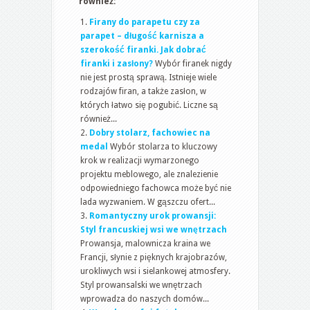
również:
Firany do parapetu czy za
parapet – długość karnisza a
szerokość firanki. Jak dobrać
firanki i zasłony?
Wybór firanek nigdy
nie jest prostą sprawą. Istnieje wiele
rodzajów firan, a także zasłon, w
których łatwo się pogubić. Liczne są
również...
Dobry stolarz, fachowiec na
medal
Wybór stolarza to kluczowy
krok w realizacji wymarzonego
projektu meblowego, ale znalezienie
odpowiedniego fachowca może być nie
lada wyzwaniem. W gąszczu ofert...
Romantyczny urok prowansji:
Styl francuskiej wsi we wnętrzach
Prowansja, malownicza kraina we
Francji, słynie z pięknych krajobrazów,
urokliwych wsi i sielankowej atmosfery.
Styl prowansalski we wnętrzach
wprowadza do naszych domów...