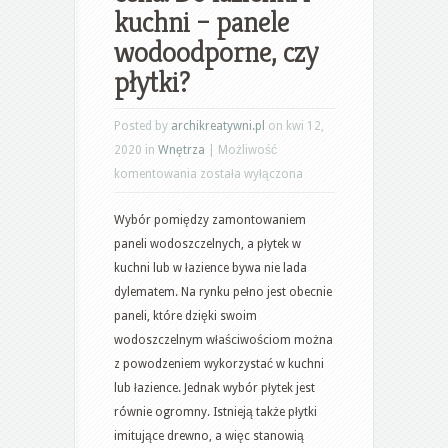
kuchni – panele
wodoodporne, czy
płytki?
Posted by
archikreatywni.pl
on kwi 12,
2020 in
Wnętrza
|
Możliwość
Panele
komentowania
została wyłączona
wodoszczelne
Wybór pomiędzy zamontowaniem
quick
paneli wodoszczelnych, a płytek w
step
kuchni lub w łazience bywa nie lada
do
dylematem. Na rynku pełno jest obecnie
łazienki
paneli, które dzięki swoim
–
wodoszczelnym właściwościom można
cena.
z powodzeniem wykorzystać w kuchni
Do
lub łazience. Jednak wybór płytek jest
łazienki
równie ogromny. Istnieją także płytki
i
imitujące drewno, a więc stanowią
kuchni