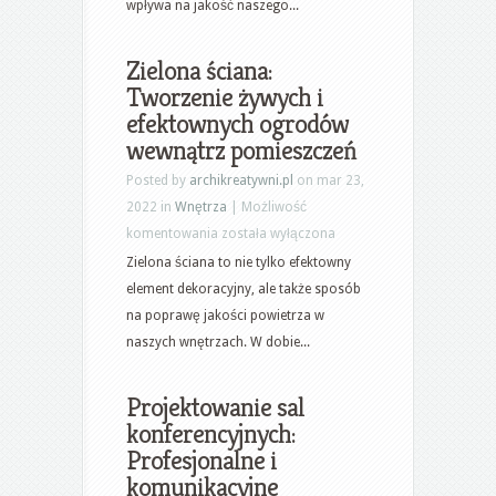
relaksującej
wpływa na jakość naszego...
atmosfery
do
Zielona ściana:
odpoczynku
Tworzenie żywych i
efektownych ogrodów
wewnątrz pomieszczeń
Posted by
archikreatywni.pl
on mar 23,
2022 in
Wnętrza
|
Możliwość
Zielona
komentowania
została wyłączona
ściana:
Zielona ściana to nie tylko efektowny
Tworzenie
element dekoracyjny, ale także sposób
żywych
na poprawę jakości powietrza w
i
naszych wnętrzach. W dobie...
efektownych
ogrodów
Projektowanie sal
wewnątrz
konferencyjnych:
pomieszczeń
Profesjonalne i
komunikacyjne