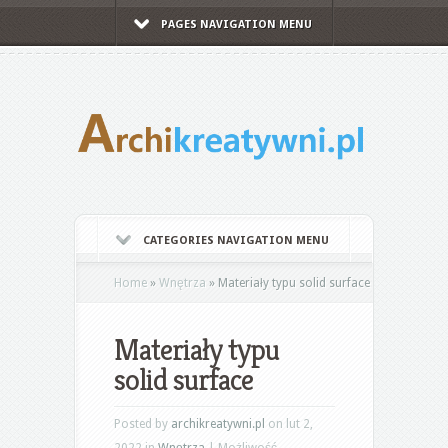
PAGES NAVIGATION MENU
CATEGORIES NAVIGATION MENU
Home
»
Wnętrza
»
Materiały typu solid surface
Materiały typu
solid surface
Posted by
archikreatywni.pl
on lut 2,
2022 in
Wnętrza
|
Możliwość