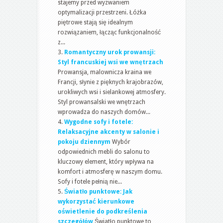
stajemy przed wyzwaniem
optymalizacji przestrzeni. Łóżka
piętrowe stają się idealnym
rozwiązaniem, łącząc funkcjonalność
z...
Romantyczny urok prowansji:
Styl francuskiej wsi we wnętrzach
Prowansja, malownicza kraina we
Francji, słynie z pięknych krajobrazów,
urokliwych wsi i sielankowej atmosfery.
Styl prowansalski we wnętrzach
wprowadza do naszych domów...
Wygodne sofy i fotele:
Relaksacyjne akcenty w salonie i
pokoju dziennym
Wybór
odpowiednich mebli do salonu to
kluczowy element, który wpływa na
komfort i atmosferę w naszym domu.
Sofy i fotele pełnią nie...
Światło punktowe: Jak
wykorzystać kierunkowe
oświetlenie do podkreślenia
szczegółów
Światło punktowe to