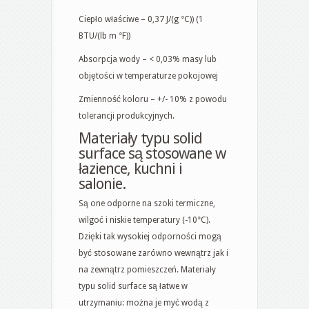
Ciepło właściwe – 0,37 J/(g °C)) (1
BTU/(lb m °F))
Absorpcja wody – < 0,03% masy lub
objętości w temperaturze pokojowej
Zmienność koloru – +/- 10% z powodu
tolerancji produkcyjnych.
Materiały typu solid
surface są stosowane w
łazience, kuchni i
salonie.
Są one odporne na szoki termiczne,
wilgoć i niskie temperatury (-10°C).
Dzięki tak wysokiej odporności mogą
być stosowane zarówno wewnątrz jak i
na zewnątrz pomieszczeń. Materiały
typu solid surface są łatwe w
utrzymaniu: można je myć wodą z