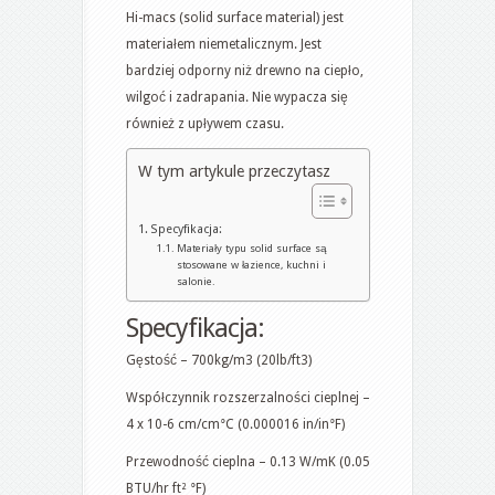
Hi-macs (solid surface material) jest
materiałem niemetalicznym. Jest
bardziej odporny niż drewno na ciepło,
wilgoć i zadrapania. Nie wypacza się
również z upływem czasu.
W tym artykule przeczytasz
Specyfikacja:
Materiały typu solid surface są
stosowane w łazience, kuchni i
salonie.
Specyfikacja:
Gęstość – 700kg/m3 (20lb/ft3)
Współczynnik rozszerzalności cieplnej –
4 x 10-6 cm/cm°C (0.000016 in/in°F)
Przewodność cieplna – 0.13 W/mK (0.05
BTU/hr ft² °F)