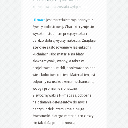
Materiały
komentowania
została wyłączona
typu
Hi-macs
jest materiałem wykonanym z
solid
żywicy poliestrowej. Charakteryzuje się
surface
wysokim stopniem przejrzystości i
bardzo dobrą wytrzymałością. Znajduje
szerokie zastosowanie w łazienkach i
kuchniach jako materiał na blaty,
zlewozmywaki, wanny, a także w
projektowaniu mebli, ponieważ posiada
wiele kolorów i odcieni. Materiał ten jest
odporny na uszkodzenia mechaniczne,
wodę i promienie słoneczne.
Zlewozmywaki z Hi-macs są odporne
na działanie detergentów do mycia
naczyń, dzięki czemu mają długą
żywotność, dlatego materiał ten cieszy
się tak dużą popularnością.