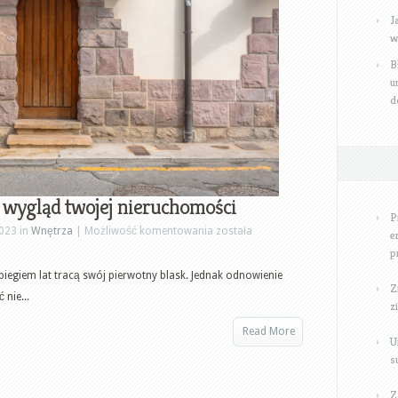
J
w
B
u
d
 wygląd twojej nieruchomości
P
Jak
2023 in
Wnętrza
|
Możliwość komentowania
została
e
efektywnie
p
odnowić
iegiem lat tracą swój pierwotny blask. Jednak odnowienie
Z
wygląd
nie...
z
twojej
Read More
nieruchomości
U
s
Z