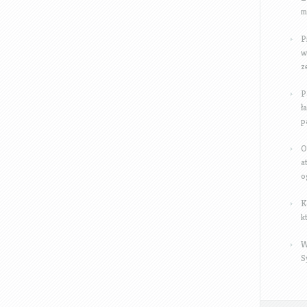
m
P
w
z
P
ł
p
O
a
o
K
k
W
S