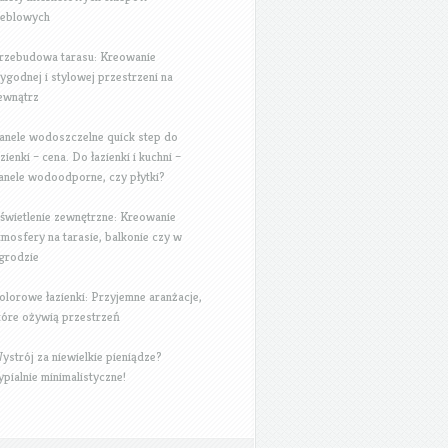
eblowych
rzebudowa tarasu: Kreowanie
ygodnej i stylowej przestrzeni na
ewnątrz
anele wodoszczelne quick step do
azienki – cena. Do łazienki i kuchni –
anele wodoodporne, czy płytki?
świetlenie zewnętrzne: Kreowanie
tmosfery na tarasie, balkonie czy w
grodzie
olorowe łazienki: Przyjemne aranżacje,
tóre ożywią przestrzeń
ystrój za niewielkie pieniądze?
ypialnie minimalistyczne!