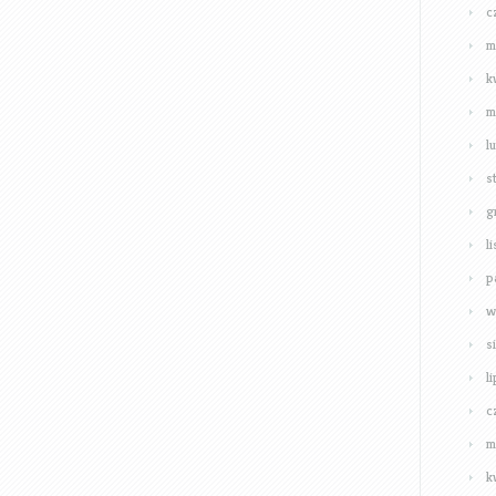
c
m
k
m
l
s
g
l
p
w
s
l
c
m
k