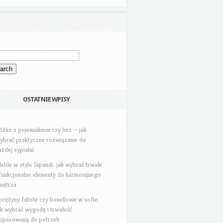
OSTATNIE WPISY
óżko z pojemnikiem czy bez — jak
ybrać praktyczne rozwiązanie do
ażdej sypialni
eble w stylu Japandi: jak wybrać trwałe
 funkcjonalne elementy do harmonijnego
nętrza
prężyny faliste czy bonellowe w sofie:
ak wybrać wygodę i trwałość
opasowaną do potrzeb