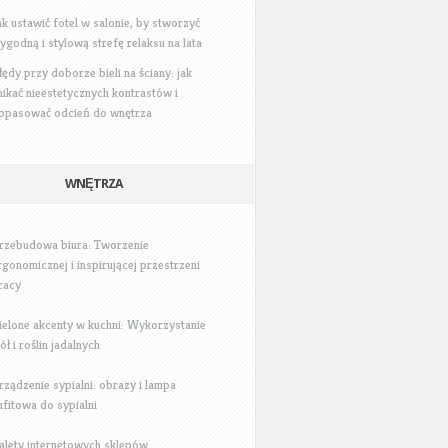
ak ustawić fotel w salonie, by stworzyć
ygodną i stylową strefę relaksu na lata
łędy przy doborze bieli na ściany: jak
nikać nieestetycznych kontrastów i
opasować odcień do wnętrza
WNĘTRZA
rzebudowa biura: Tworzenie
rgonomicznej i inspirującej przestrzeni
racy
ielone akcenty w kuchni: Wykorzystanie
iół i roślin jadalnych
rządzenie sypialni: obrazy i lampa
ufitowa do sypialni
alety internetowych sklepów