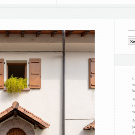
Ł
w
k
M
i
w
S
j
d