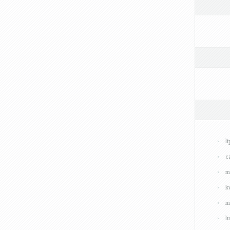
l
c
m
k
m
l