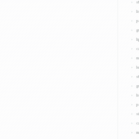
s
l
p
g
l
c
m
l
s
g
l
p
s
c
m