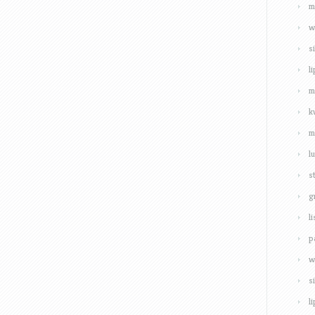
m
w
s
l
m
k
m
l
s
g
l
p
w
s
l