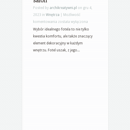
Posted by
archikreatywni.pl
on gru 4,
2023 in
Wnętrza
|
Możliwość
Przewodnik
komentowania
została wyłączona
po
Wybór idealnego fotela to nie tylko
wyborze
kwestia komfortu, ale także znaczący
fotelu:
element dekoracyjny w każdym
Jak
wnętrzu. Fotel uszak, z jego...
znaleźć
idealny
fotel
uszak,
który
odświeży
Twój
salon