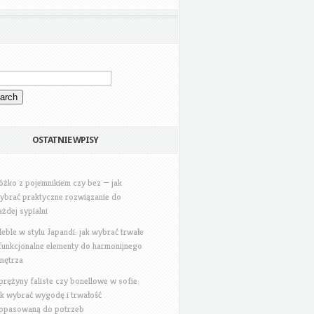
OSTATNIE WPISY
óżko z pojemnikiem czy bez — jak
ybrać praktyczne rozwiązanie do
ażdej sypialni
eble w stylu Japandi: jak wybrać trwałe
 funkcjonalne elementy do harmonijnego
nętrza
prężyny faliste czy bonellowe w sofie:
ak wybrać wygodę i trwałość
opasowaną do potrzeb