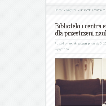
Home
»
Wnętrza
»
Biblioteki i centra e
Biblioteki i centra
dla przestrzeni nauk
Posted by
archikreatywni.pl
on sty 5, 2
wyłączona