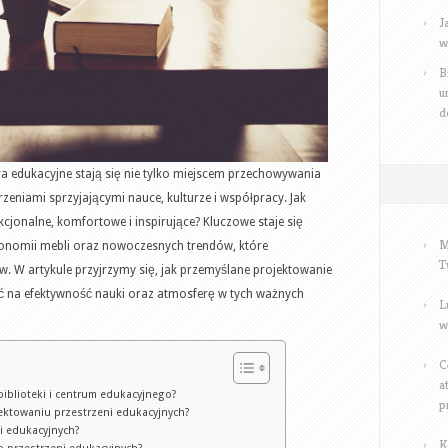
J
w
B
u
d
tra edukacyjne stają się nie tylko miejscem przechowywania
rzeniami sprzyjającymi nauce, kulturze i współpracy. Jak
kcjonalne, komfortowe i inspirujące? Kluczowe staje się
M
gonomii mebli oraz nowoczesnych trendów, które
T
 W artykule przyjrzymy się, jak przemyślane projektowanie
ć na efektywność nauki oraz atmosferę w tych ważnych
L
w
C
a
biblioteki i centrum edukacyjnego?
p
ektowaniu przestrzeni edukacyjnych?
ni edukacyjnych?
K