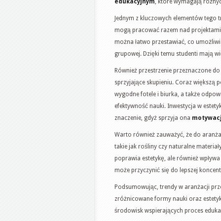
edukacyjnym
, które wymagają różnyc
Jednym z kluczowych elementów tego t
mogą pracować razem nad projektami. 
można łatwo przestawiać, co umożliwi
grupowej. Dzięki temu studenti mają w
Również przestrzenie przeznaczone do n
sprzyjające skupieniu. Coraz większą 
wygodne fotele i biurka, a także odpo
efektywność nauki. Inwestycja w estet
znaczenie, gdyż sprzyja ona
motywacj
Warto również zauważyć, że do aranża
takie jak rośliny czy naturalne materiał
poprawia estetykę, ale również wpływa
może przyczynić się do lepszej koncent
Podsumowując, trendy w aranżacji prze
zróżnicowane formy nauki oraz estetyk
środowisk wspierających proces eduka