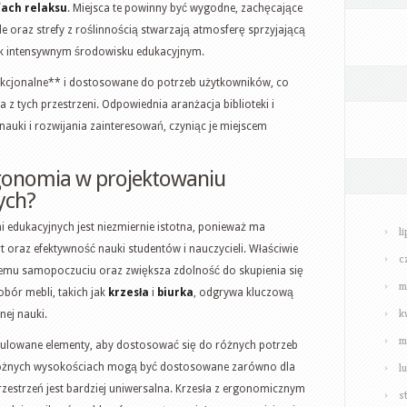
fach relaksu
. Miejsca te powinny być wygodne, zachęcające
le oraz strefy z roślinnością stwarzają atmosferę sprzyjającą
tak intensywnym środowisku edukacyjnym.
nkcjonalne** i dostosowane do potrzeb użytkowników, co
z tych przestrzeni. Odpowiednia aranżacja biblioteki i
auki i rozwijania zainteresowań, czyniąc je miejscem
rgonomia w projektowaniu
ych?
 edukacyjnych jest niezmiernie istotna, ponieważ ma
l
 oraz efektywność nauki studentów i nauczycieli. Właściwie
c
emu samopoczuciu oraz zwiększa zdolność do skupienia się
m
obór mebli, takich jak
krzesła
i
biurka
, odgrywa kluczową
k
ej nauki.
m
ulowane elementy, aby dostosować się do różnych potrzeb
l
 różnych wysokościach mogą być dostosowane zarówno dla
 przestrzeń jest bardziej uniwersalna. Krzesła z ergonomicznym
s