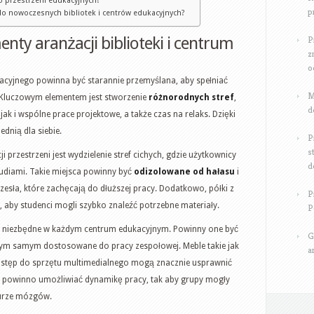
 do przestrzeni edukacyjnych?
p
do nowoczesnych bibliotek i centrów edukacyjnych?
enty aranżacji biblioteki i centrum
P
z
o
kacyjnego powinna być starannie przemyślana, aby spełniać
M
 Kluczowym elementem jest stworzenie
różnorodnych stref
,
d
ak i wspólne prace projektowe, a także czas na relaks. Dzięki
dnią dla siebie.
P
s
przestrzeni jest wydzielenie stref cichych, gdzie użytkownicy
d
diami. Takie miejsca powinny być
odizolowane od hałasu
i
sła, które zachęcają do dłuższej pracy. Dodatkowo, półki z
P
 aby studenci mogli szybko znaleźć potrzebne materiały.
P
ż niezbędne w każdym centrum edukacyjnym. Powinny one być
G
tym samym dostosowane do pracy zespołowej. Meble takie jak
a
dostęp do sprzętu multimedialnego mogą znacznie usprawnić
powinno umożliwiać dynamikę pracy, tak aby grupy mogły
burze mózgów.