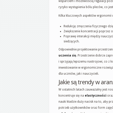
wsparciem i możliwością regulacji poz
ryzyko wystąpienia bólu pleców, co je
Kilka kluczowych aspektów ergonomii 
Redukcję zmęczenia fizycznego dzię
Zwiększenie koncentracji poprzez 
Poprawę interakcji między nauczyc
siedzących.
Odpowiednie projektowanie przestrzen
uczenia się
. Przestrzenie dobrze zap
i sprzyjają lepszemu nastrojowi, co z k
inwestowanie w ergonomiczne rozwiąz
dla uczniów, jak i nauczycieli.
Jakie są trendy w aran
W ostatnich latach zauważalny jest ros
koncentruje się na
elastyczności
ora
nauki kładzie duży nacisk na to, aby pr
potrzeb użytkowników oraz form zajęć