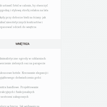
ak ustawić fotel w salonie, by stworzyć
ygodną i stylową strefę relaksu na lata
łędy przy doborze bieli na ściany: jak
nikać nieestetycznych kontrastów i
opasować odcień do wnętrza
WNĘTRZA
inimalistyczne ogrody w szklarniach:
worzenie zielonych oaz na parapecie
uksusowe hotele: Kreowanie elegancji i
yjątkowego doświadczenia gości
entra handlowe: Projektowanie
trakcyjnych i funkcjonalnych
rzestrzeni zakupowych
olory w biurze: Jak wpływają na