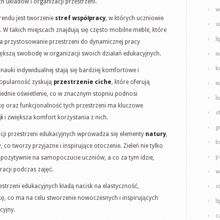
h układów i organizacji przestrzeni.
w
rendu jest tworzenie
stref współpracy
, w których uczniowie
s
W takich miejscach znajdują się często mobilne meble, które
l
a przystosowanie przestrzeni do dynamicznej pracy
m
iększą swobodę w organizacji swoich działań edukacyjnych.
k
auki indywidualnej stają się bardziej komfortowe i
popularność zyskują
przestrzenie ciche
, które oferują
m
wiednie oświetlenie, co w znacznym stopniu podnosi
l
ykę oraz funkcjonalność tych przestrzeni ma kluczowe
s
i
i zwiększa komfort korzystania z nich.
g
cji przestrzeni edukacyjnych wprowadza się elementy
natury
,
l
y, co tworzy przyjazne i inspirujące otoczenie. Zieleń nie tylko
p
 pozytywnie na samopoczucie uczniów, a co za tym idzie,
racji podczas zajęć.
w
s
strzeni edukacyjnych kładą nacisk na elastyczność,
ę, co ma na celu stworzenie nowoczesnych i inspirujących
l
cyjny.
c