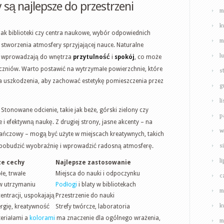
y są najlepsze do przestrzeni
m
k
jak biblioteki czy centra naukowe, wybór odpowiednich
m
 stworzenia atmosfery sprzyjającej nauce. Naturalne
l
eń, wprowadzają do wnętrza
przytulność
i
spokój
, co może
czniów. Warto postawić na wytrzymałe powierzchnie, które
s
na uszkodzenia, aby zachować estetykę pomieszczenia przez
g
l
Stonowane odcienie, takie jak beże, górski zielony czy
p
 i efektywną naukę. Z drugiej strony, jasne akcenty – na
w
ńczowy – mogą być użyte w miejscach kreatywnych, takich
s
by pobudzić wyobraźnię i wprowadzić radosną atmosferę.
l
ze cechy
Najlepsze zastosowanie
łe, trwałe
Miejsca do nauki i odpoczynku
c
 w utrzymaniu
Podłogi
i blaty w bibliotekach
m
entracji, uspokajają
Przestrzenie do nauki
k
rgię, kreatywność
Strefy twórcze, laboratoria
eriałami a
kolorami
ma znaczenie dla ogólnego wrażenia,
m