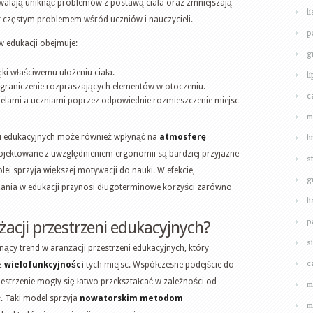
walają uniknąć problemów z postawą ciała oraz zmniejszają
l
st częstym problemem wśród uczniów i nauczycieli.
p
w edukacji obejmuje:
g
ki właściwemu ułożeniu ciała.
l
ograniczenie rozpraszających elementów w otoczeniu.
c
ielami a uczniami poprzez odpowiednie rozmieszczenie miejsc
m
l
i edukacyjnych może również wpłynąć na
atmosferę
rojektowane z uwzględnieniem ergonomii są bardziej przyjazne
s
olei sprzyja większej motywacji do nauki. W efekcie,
g
ania w edukacji przynosi długoterminowe korzyści zarówno
l
p
żacji przestrzeni edukacyjnych?
s
nący trend w aranżacji przestrzeni edukacyjnych, który
c
z
wielofunkcyjności
tych miejsc. Współczesne podejście do
zestrzenie mogły się łatwo przekształcać w zależności od
m
. Taki model sprzyja
nowatorskim metodom
m