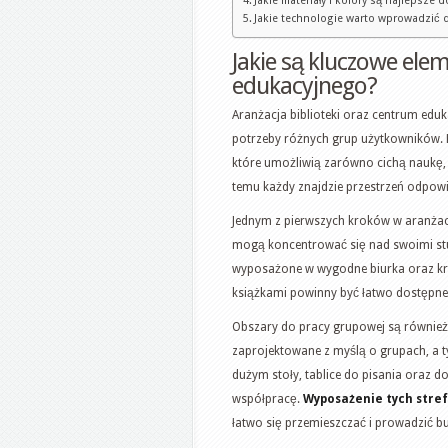
Jakie materiały i kolory są najlepsze
Jakie technologie warto wprowadzić 
Jakie są kluczowe elem
edukacyjnego?
Aranżacja biblioteki oraz centrum edu
potrzeby różnych grup użytkowników.
które umożliwią zarówno cichą naukę, j
temu każdy znajdzie przestrzeń odpowie
Jednym z pierwszych kroków w aranżacji 
mogą koncentrować się nad swoimi stu
wyposażone w wygodne biurka oraz krze
książkami powinny być łatwo dostępne,
Obszary do pracy grupowej są równie
zaprojektowane z myślą o grupach, a 
dużym stoły, tablice do pisania oraz 
współpracę.
Wyposażenie tych stref
łatwo się przemieszczać i prowadzić 