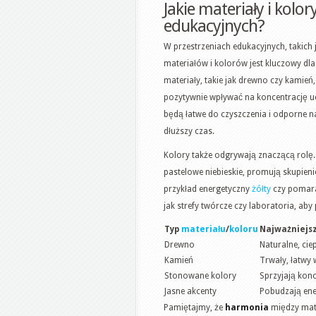
Jakie materiały i kolor
edukacyjnych?
W przestrzeniach edukacyjnych, takich 
materiałów i kolorów jest kluczowy dla
materiały, takie jak drewno czy kami
pozytywnie wpływać na koncentrację u
będą łatwe do czyszczenia i odporne 
dłuższy czas.
Kolory także odgrywają znaczącą rolę. 
pastelowe niebieskie, promują skupienie
przykład energetyczny
żółty
czy pomara
jak strefy twórcze czy laboratoria, a
Typ
materiału
/
koloru
Najważniejs
Drewno
Naturalne, ciep
Kamień
Trwały, łatwy
Stonowane kolory
Sprzyjają konc
Jasne akcenty
Pobudzają ene
Pamiętajmy, że
harmonia
między mat