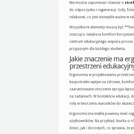
Nie można zapominać również o
stre
do odpoczynku i regeneracji. Sofy, fote
relaksowi, co jest niezwykle ważne w 
Wszystkie te elementy muszą być **fu
znacząco zwiększa komfort korzystania 
centrum edukacyjnego wspiera proces n
przyjaznym dla każdego studenta.
Jakie znaczenie ma e
przestrzeni edukacyjn
Ergonomia w projektowaniu przestrzeni
bezpośredni wpływ na zdrowie, komfort
zaaranżowane otoczenie sprzyja lepsz
na zadaniach. W kontekście edukacji, d
rolę w tworzeniu warunków do skuteczn
Ergonomiczne meble powinny mieć reg
użytkowników. Na przykład, biurka o
dzieci, jak i dorosłych, co sprawia, że