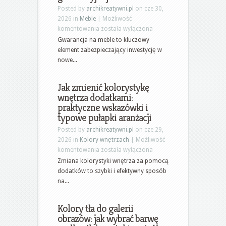
dobrze
Posted by
archikreatywni.pl
on cze 30,
wykorzystać
2026 in
Meble
|
Możliwość
przestrzeń
Gwarancja
komentowania
została wyłączona
na
Gwarancja na meble to kluczowy
meble:
element zabezpieczający inwestycję w
co
nowe...
obejmuje,
kiedy
Jak zmienić kolorystykę
przysługuje
wnętrza dodatkami:
i
praktyczne wskazówki i
jak
typowe pułapki aranżacji
uniknąć
utraty
Posted by
archikreatywni.pl
on cze 29,
ochrony
2026 in
Kolory wnętrzach
|
Możliwość
gwarancyjnej
Jak
komentowania
została wyłączona
zmienić
Zmiana kolorystyki wnętrza za pomocą
kolorystykę
dodatków to szybki i efektywny sposób
wnętrza
na...
dodatkami:
praktyczne
Kolory tła do galerii
wskazówki
obrazów: jak wybrać barwę
i