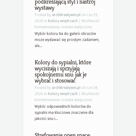
podkreślającą styl i nastrój
typowe
wystawy
pułapki
aranżacji
Posted by
archikreatywni.pl
on cze 29,
2026 in
Kolory wnętrzach
|
Możliwość
Kolory
komentowania
została wyłączona
tła
Wybór koloru tła do galerii obrazów
do
może wydawać się prostym zadaniem,
galerii
ale...
obrazów:
jak
Kolory do sypialni, które
wybrać
wyciszają i sprzyjają
barwę
spokojnemu snu: jak je
podkreślającą
wybrać i stosować
styl
i
Posted by
archikreatywni.pl
on cze 28,
nastrój
2026 in
Kolory wnętrzach
|
Możliwość
wystawy
Kolory
komentowania
została wyłączona
do
Wybór odpowiednich kolorów do
sypialni,
sypialni ma kluczowe znaczenie dla
które
jakości snu i...
wyciszają
i
Strefowanie open space:
sprzyjają