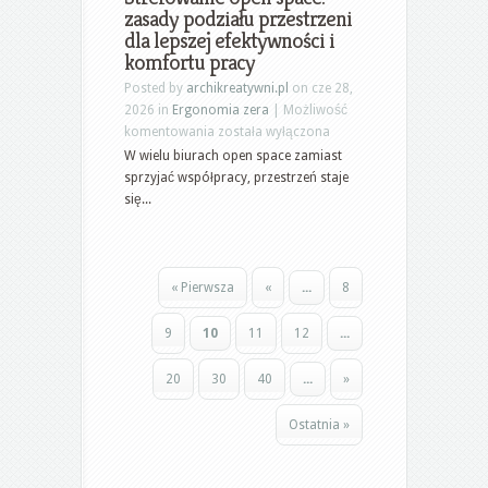
zasady podziału przestrzeni
spokojnemu
dla lepszej efektywności i
snu:
komfortu pracy
jak
je
Posted by
archikreatywni.pl
on cze 28,
wybrać
2026 in
Ergonomia zera
|
Możliwość
i
Strefowanie
komentowania
została wyłączona
stosować
open
W wielu biurach open space zamiast
space:
sprzyjać współpracy, przestrzeń staje
zasady
się...
podziału
przestrzeni
dla
lepszej
« Pierwsza
«
...
8
efektywności
i
9
10
11
12
...
komfortu
pracy
20
30
40
...
»
Ostatnia »