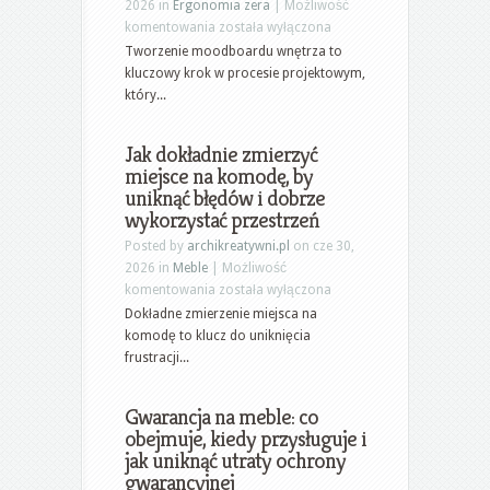
2026 in
Ergonomia zera
|
Możliwość
Jak
komentowania
została wyłączona
stworzyć
Tworzenie moodboardu wnętrza to
skuteczny
kluczowy krok w procesie projektowym,
moodboard
który...
wnętrza:
kluczowe
Jak dokładnie zmierzyć
zasady
miejsce na komodę, by
i
uniknąć błędów i dobrze
narzędzia
wykorzystać przestrzeń
krok
po
Posted by
archikreatywni.pl
on cze 30,
kroku
2026 in
Meble
|
Możliwość
Jak
komentowania
została wyłączona
dokładnie
Dokładne zmierzenie miejsca na
zmierzyć
komodę to klucz do uniknięcia
miejsce
frustracji...
na
komodę,
Gwarancja na meble: co
by
obejmuje, kiedy przysługuje i
uniknąć
jak uniknąć utraty ochrony
błędów
gwarancyjnej
i