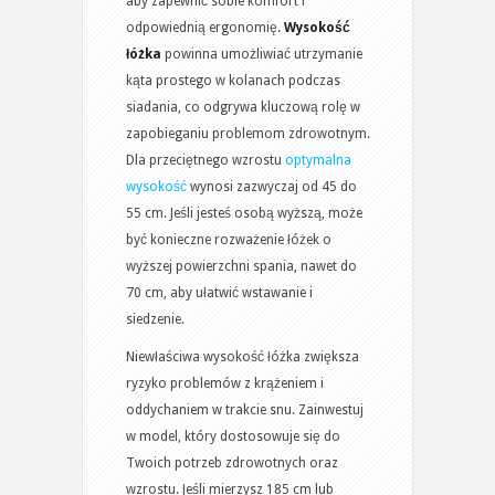
aby zapewnić sobie komfort i
odpowiednią ergonomię.
Wysokość
łóżka
powinna umożliwiać utrzymanie
kąta prostego w kolanach podczas
siadania, co odgrywa kluczową rolę w
zapobieganiu problemom zdrowotnym.
Dla przeciętnego wzrostu
optymalna
wysokość
wynosi zazwyczaj od 45 do
55 cm. Jeśli jesteś osobą wyższą, może
być konieczne rozważenie łóżek o
wyższej powierzchni spania, nawet do
70 cm, aby ułatwić wstawanie i
siedzenie.
Niewłaściwa wysokość łóżka zwiększa
ryzyko problemów z krążeniem i
oddychaniem w trakcie snu. Zainwestuj
w model, który dostosowuje się do
Twoich potrzeb zdrowotnych oraz
wzrostu. Jeśli mierzysz 185 cm lub