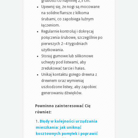
grubości co najmniej 2,5 cm.
Upewnij się, że nogi są mocowane
na solidne flansze z kilkoma
śrubami, co zapobiega luźnym
łączeniom.
Regularnie kontroluj i dokręcaj
połączenia śrubowe, szczególnie po
pierwszych 2–4 tygodniach
użytkowania.
Stosuj gumowe lub silikonowe
uchwyty pod listwami, aby
zredukować tarcie i hałas.
Unikaj kontaktu gołego drewna z
drewnem oraz wymieniaj
uszkodzone listwy, aby zapobiec
generowaniu dźwięków.
Powninno zainteresować Cię
również:
Błędy w kolejności urządzania
mieszkania: jak uniknąć
kosztownych pomyłek i poprawić