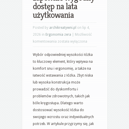
dostęp na lata
użytkowania
Posted by
archikreatywni.pl
on lip 4,
2026 in
Ergonomia zera
|
Możliwość
Ergonomia
komentowania
została wyłączona
łóżka:
Wybór odpowiedniej wysokości łóżka
jak
to kluczowy element, który wpływa na
dobrać
komfort snu i ergonomię, a także na
wysokość
łatwość wstawania z łóżka. Zbyt niska
i
lub wysoka konstrukcja może
zapewnić
prowadzić do dyskomfortu i
wygodny
problemów zdrowotnych, takich jak
dostęp
bóle kręgosłupa. Dlatego warto
na
dostosować wysokość łóżka do
lata
swojego wzrostu oraz indywidualnych
użytkowania
potrzeb. W artykule przyjrzymy się, jak