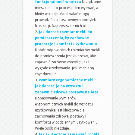
funkcjonalność wnętrza
Urządzanie
mieszkania to proces pełen wyzwań, a
błędy w kolejności działań mogą
prowadzić do kosztownych pomyłek i
frustracji. Najczęstsze z nich to...
Jak dobrać rozmiar mebli do
pomieszczenia, by zachować
proporcje i komfort użytkowania
Dobór odpowiednich rozmiarów mebli
do pomieszczenia jest kluczowy, aby
zapewnić zarówno estetykę, jak i
wygodę użytkowania. Jeśli meble są
zbyt duże lub...
Wymiary ergonomiczne mebli:
jak dobrać je do wzrostu i
zapewnić zdrową postawę na lata
Dopasowanie wymiarów
ergonomicznych mebli do wzrostu
użytkownika jest kluczowe dla
zachowania zdrowej postawy i
komfortu w codziennym użytkowaniu.
Wiele osób nie zdaje...
Jak skutecznie zamawiać próbki