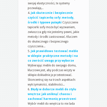
swojej elastyczności, te systemy
pozwalają...
Jak skutecznie i bezpiecznie
czyścić tapicerkę sofy: metody,
środki i typowe pułapki
Czyszczenie
tapicerki sofy może być wyzwaniem,
zwłaszcza gdy nie jesteśmy pewni, jakie
metody i środki zastosować. Kluczem
do skutecznego i bezpiecznego
czyszczenia...
Jak prawidłowo testować meble
w sklepie: praktyczne metody i na
co zwrócić uwagę przy wyborze
Wybierając meble do swojego domu,
kluczowe jest, aby podczas wizyty w
sklepie dokładnie je przetestować.
Skoncentruj się na trzech aspektach:
wytrzymałości, stabilności...
Błędy w doborze mebli do stylu
wnętrza: jak uniknąć chaosu i
zachować harmonię przestrzeni
Wybór mebli do wnętrza to nie lada