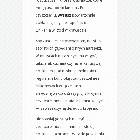
rozpuszczalniki oraz wybielacze, które
mogą uszkodzić laminat. Po
czyszczeniu,
wysusz
powierzchnię
dokładnie, aby nie dopuścić do
wnikania wilgoci w krawędzie.
Aby zapobiec zarysowaniom, nie stosuj
szorstkich gąbek ani ostrych narzędzi.
W miejscach narażonych na wilgoć,
takich jak kuchnia czy łazienka, używaj
podkładek pod mokre przedmioty i
regularnie kontroluj stan uszczelnień
silikonowych w łączeniach
zlewozmywaków. Zrezygnuj z krojenia
bezpośrednio na blatach laminowanych
— zawsze używaj desek do krojenia.
Nie stawiaj gorących naczyń
bezpośrednio na laminacie; stosuj
podkładki ochronne. W razie powstania