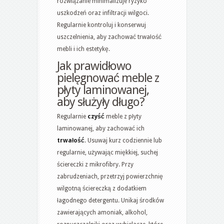
rozwiązanie minimalizuje ryzyko
uszkodzeń oraz infiltracji wilgoci.
Regularnie kontroluj i konserwuj
uszczelnienia, aby zachować trwałość
mebli i ich estetykę.
Jak prawidłowo
pielęgnować meble z
płyty laminowanej,
aby służyły długo?
Regularnie
czyść
meble z płyty
laminowanej, aby zachować ich
trwałość
. Usuwaj kurz codziennie lub
regularnie, używając miękkiej, suchej
ściereczki z mikrofibry. Przy
zabrudzeniach, przetrzyj powierzchnię
wilgotną ściereczką z dodatkiem
łagodnego detergentu. Unikaj środków
zawierających amoniak, alkohol,