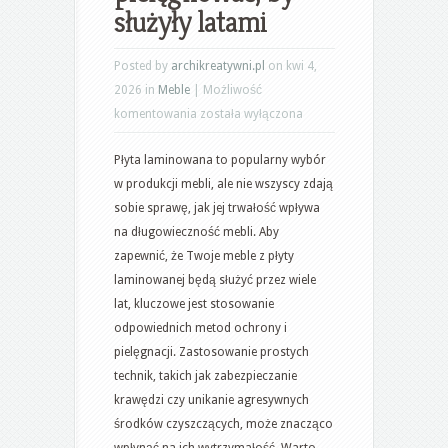
służyły latami
Posted by
archikreatywni.pl
on kwi 4,
2026 in
Meble
|
Możliwość
Płyta
komentowania
została wyłączona
laminowana
Płyta laminowana to popularny wybór
a
w produkcji mebli, ale nie wszyscy zdają
trwałość
sobie sprawę, jak jej trwałość wpływa
mebli:
na długowieczność mebli. Aby
jak
zapewnić, że Twoje meble z płyty
chronić
laminowanej będą służyć przez wiele
i
lat, kluczowe jest stosowanie
pielęgnować,
odpowiednich metod ochrony i
by
pielęgnacji. Zastosowanie prostych
służyły
technik, takich jak zabezpieczanie
latami
krawędzi czy unikanie agresywnych
środków czyszczących, może znacząco
wpłynąć na ich wytrzymałość. Warto