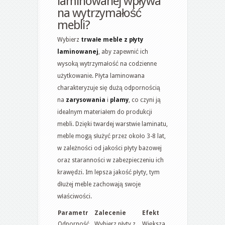
laminowanej wpływa
na wytrzymałość
mebli?
Wybierz
trwałe meble z płyty
laminowanej
, aby zapewnić ich
wysoką wytrzymałość na codzienne
użytkowanie. Płyta laminowana
charakteryzuje się dużą odpornością
na
zarysowania
i
plamy
, co czyni ją
idealnym materiałem do produkcji
mebli. Dzięki twardej warstwie laminatu,
meble mogą służyć przez około 3-8 lat,
w zależności od jakości płyty bazowej
oraz staranności w zabezpieczeniu ich
krawędzi. Im lepsza jakość płyty, tym
dłużej meble zachowają swoje
właściwości.
Parametr
Zalecenie
Efekt
Odporność
Wybierz płyty z
Większa