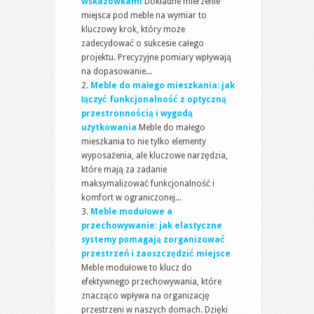
wskazówkami
Dokładne mierzenie
miejsca pod meble na wymiar to
kluczowy krok, który może
zadecydować o sukcesie całego
projektu. Precyzyjne pomiary wpływają
na dopasowanie...
Meble do małego mieszkania: jak
łączyć funkcjonalność z optyczną
przestronnością i wygodą
użytkowania
Meble do małego
mieszkania to nie tylko elementy
wyposażenia, ale kluczowe narzędzia,
które mają za zadanie
maksymalizować funkcjonalność i
komfort w ograniczonej...
Meble modułowe a
przechowywanie: jak elastyczne
systemy pomagają zorganizować
przestrzeń i zaoszczędzić miejsce
Meble modułowe to klucz do
efektywnego przechowywania, które
znacząco wpływa na organizację
przestrzeni w naszych domach. Dzięki