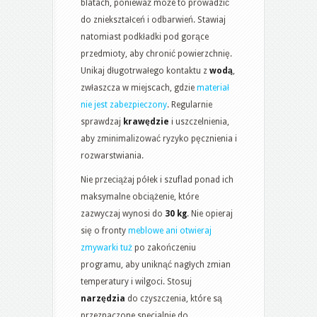
blatach, ponieważ może to prowadzić
do zniekształceń i odbarwień. Stawiaj
natomiast podkładki pod gorące
przedmioty, aby chronić powierzchnię.
Unikaj długotrwałego kontaktu z
wodą
,
zwłaszcza w miejscach, gdzie
materiał
nie jest zabezpieczony
. Regularnie
sprawdzaj
krawędzie
i uszczelnienia,
aby zminimalizować ryzyko pęcznienia i
rozwarstwiania.
Nie przeciążaj półek i szuflad ponad ich
maksymalne obciążenie, które
zazwyczaj wynosi do
30 kg
. Nie opieraj
się o fronty
meblowe ani otwieraj
zmywarki tuż
po zakończeniu
programu, aby uniknąć nagłych zmian
temperatury i wilgoci. Stosuj
narzędzia
do czyszczenia, które są
przeznaczone specjalnie do