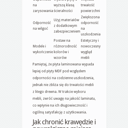
na
wyższą klasą
trwałość
zarysowania
ścieralności
powierzchni
Zwiększona
Użyj materiałów
Odporność
odporność
z dodatkowym
na wilgoć
na
zabezpieczeniem
uszkodzenia
Postaw na
Estetyczny i
Modele i
różnorodność
nowoczesny
wykończenie
kolorów i
wygląd
wzorów
mebli
Pamiętaj, że płyta laminowana wypada
lepiej od płyty MDF pod względem
odporności na codzienne uszkodzenia,
jednak nie zbliża się do trwałości mebli
z litego drewna. W trakcie wyboru
mebli, zwróć uwagę na jakość laminatu,
co wpłynie na ich długowieczność i
ogólną satysfakcję z użytkowania.
Jak chronić krawędzie i