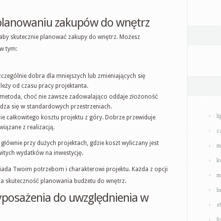
planowaniu zakupów do wnętrz
aby skutecznie planować zakupy do wnętrz. Możesz
 w tym:
zczególnie dobra dla mniejszych lub zmieniających się
leży od czasu pracy projektanta.
 metoda, choć nie zawsze zadowalająco oddaje złożoność
dza się w standardowych przestrzeniach.
l
e całkowitego kosztu projektu z góry. Dobrze przewiduje
wiązane z realizacją.
c
łównie przy dużych projektach, gdzie koszt wyliczany jest
m
witych wydatków na inwestycję.
k
iada Twoim potrzebom i charakterowi projektu. Każda z opcji
m
na skuteczność planowania budżetu do wnętrz.
l
wyposażenia do uwzględnienia w
s
l