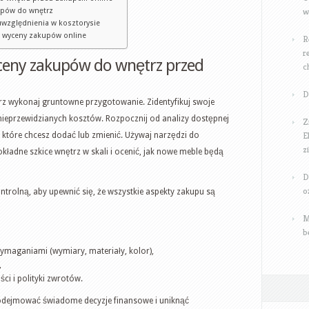
w
upów do wnętrz
uwzględnienia w kosztorysie
as wyceny zakupów online
R
r
ceny zakupów do wnętrz przed
c
D
 wykonaj gruntowne przygotowanie. Zidentyfikuj swoje
 nieprzewidzianych kosztów. Rozpocznij od analizy dostępnej
Z
E
 które chcesz dodać lub zmienić. Używaj narzędzi do
z
kładne szkice wnętrz w skali i ocenić, jak nowe meble będą
D
o
ontrolną, aby upewnić się, że wszystkie aspekty zakupu są
M
b
ymaganiami (wymiary, materiały, kolor),
,
ci i polityki zwrotów.
podejmować świadome decyzje finansowe i uniknąć