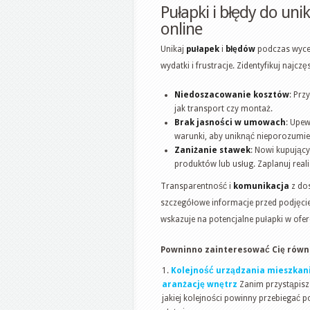
Pułapki i błędy do un
online
Unikaj
pułapek
i
błędów
podczas wycen
wydatki i frustracje. Zidentyfikuj najczęs
Niedoszacowanie kosztów
: Prz
jak transport czy montaż.
Brak jasności w umowach
: Upew
warunki, aby uniknąć nieporozumie
Zaniżanie stawek
: Nowi kupujący
produktów lub usług. Zaplanuj real
Transparentność i
komunikacja
z dos
szczegółowe informacje przed podjęci
wskazuje na potencjalne pułapki w ofer
Powninno zainteresować Cię równi
Kolejność urządzania mieszkani
aranżację wnętrz
Zanim przystąpisz 
jakiej kolejności powinny przebiegać p