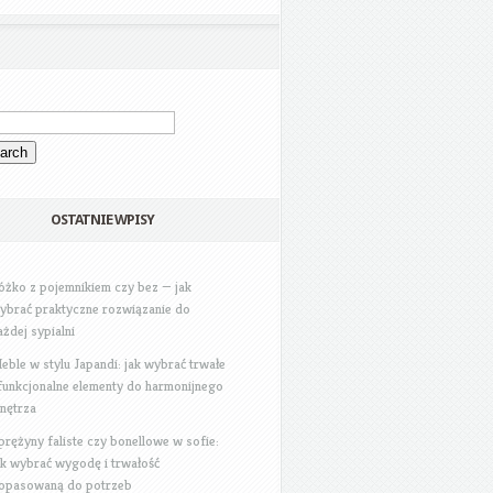
OSTATNIE WPISY
óżko z pojemnikiem czy bez — jak
ybrać praktyczne rozwiązanie do
ażdej sypialni
eble w stylu Japandi: jak wybrać trwałe
 funkcjonalne elementy do harmonijnego
nętrza
prężyny faliste czy bonellowe w sofie:
ak wybrać wygodę i trwałość
opasowaną do potrzeb