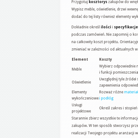
Przygotuj
kosztorys
zakupów do wnętr
Wypisz meble, oświetlenie, drzwi wewnę
dodać do tej listy również elementy wy
Dokładnie określ
ilości
i
specyfikacje
podczas zamówień. Nie zapomnij o ko
na całkowity koszt projektu. Orientacy
zmieniać w zależności od aktualnych 
Element
Koszty
Wybierz odpowiednie m
Meble
i funkcji pomieszczeni
Uwzględnij tyle źródeł 
Oświetlenie
zapewnienia odpowiedn
Elementy
Rozważ różne
materia
wykończeniowe
i podłóg
Usługi
Określ zakres i stopie
projektowe
Starannie zbierz wszystkie te informa
zakupów. W ten sposób stworzysz prze
realizacji Twojego projektu aranżacji w