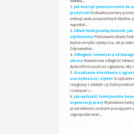
ułatwia...
Jak mierzyć pomieszczenie do ar
przestrzeń
Dokładne pomiary pomiesz
uniknąć wielu powszechnych błędów. J
napotkać...
Układ funkcjonalny łazienki: ja
użytkowania
Planowanie układu funkc
będzie nie tylko estetyczna, ale prz
Odpowiednie...
Odległość telewizora od kanapy:
obrazu
Niewłaściwa odległość telewi
dyskomfortu podczas oglądania. Aby z
Urządzanie mieszkania z ograni
oszczędnością i stylem
Urządzanie 
rezygnacji z estetyki czy funkcjonalno
rozwiązań z...
Jak wydzielić funkcjonalne home
organizację pracy
Wydzielanie funkc
przed wieloma osobami pracującymi zda
zagospodarować...