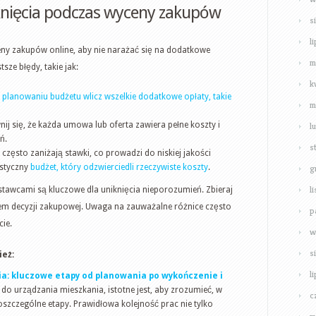
iknięcia podczas wyceny zakupów
s
l
y zakupów online, aby nie narażać się na dodatkowe
m
tsze błędy, takie jak:
k
y
planowaniu budżetu wlicz wszelkie dodatkowe opłaty, takie
m
nij się, że każda umowa lub oferta zawiera pełne koszty i
l
ń.
s
 często zaniżają stawki, co prowadzi do niskiej jakości
istyczny
budżet, który odzwierciedli rzeczywiste koszty
.
g
l
tawcami są kluczowe dla uniknięcia nieporozumień. Zbieraj
em decyzji zakupowej. Uwaga na zauważalne różnice często
p
cie.
w
s
eż:
l
a: kluczowe etapy od planowania po wykończenie i
do urządzania mieszkania, istotne jest, aby zrozumieć, w
c
oszczególne etapy. Prawidłowa kolejność prac nie tylko