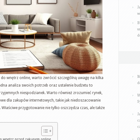
kluczowe
J
kroki
w
i
B
pułapki
u
do
d
uniknięcia
M
do wnętrz online, warto zwrócić szczególną uwagę na kilka
d
dna analiza swoich potrzeb oraz ustalenie budżetu to
przyjemnych niespodzianek. Warto również zrozumieć rynek,
W
powe dla zakupów internetowych, takie jak niedoszacowanie
S
Właściwe przygotowanie nie tylko oszczędza czas, ale także
J
c
c
O
o wnętrz przed zakupem online