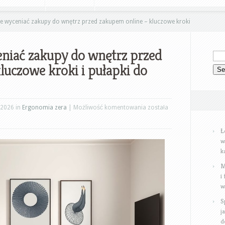
ie wyceniać zakupy do wnętrz przed zakupem online – kluczowe kroki
eniać zakupy do wnętrz przed
luczowe kroki i pułapki do
Jak
 2026 in
Ergonomia zera
|
Możliwość komentowania
została
skutecznie
Ł
wyceniać
w
zakupy
k
do
M
wnętrz
i
przed
w
zakupem
S
online
j
–
d