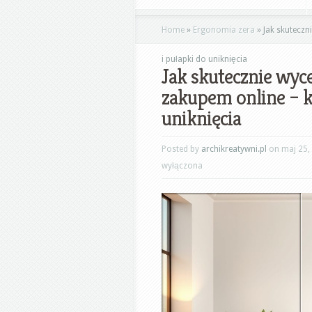
Home
»
Ergonomia zera
»
Jak skuteczn
i pułapki do uniknięcia
Jak skutecznie wyc
zakupem online – k
uniknięcia
Posted by
archikreatywni.pl
on maj 25,
wyłączona