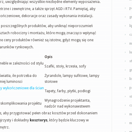
z, uwzględniając wszystkie niezbędne elementy wyposażenia.
p
trzne i zewnętrzne, a także sprzęt AGD i RTV. Pamiętaj, aby
kończeniowe, dekoracje oraz zasady wykonania instalacji.
g
l
poszczególnych produktów, aby uniknąć nieporozumień
sztach robocizny i montażu, które mogą znacząco wpłynąć
c
jne ceny produktów również są istotne, gdyż mogą się one
m
warunków rynkowych.
l
Opis
s
eble w zależności od stylu
Szafki, stoły, krzesła, sofy
a
g
światła, ile potrzeba do
Żyrandole, lampy sufitowe, lampy
l
iej luminosci
stołowe
p
ły wykończeniowe dla ścian
Tapety, farby, płytki, podłogi
s
Wynagrodzenie projektanta,
ń skomplikowania projektu
c
nadzór nad wykonawstwem
cje, aby przygotować pełen obraz kosztów przed dokonaniem
m
jrzysty i dokładny
kosztorys
, który będzie kluczowy w
m
nętrz.
w