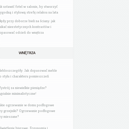
ak ustawić fotel w salonie, by stworzyć
ygodną i stylową strefę relaksu na lata
łędy przy doborze bieli na ściany: jak
nikać nieestetycznych kontrastów i
opasować odcień do wnętrza
WNĘTRZA
ebloszczegóły: Jak dopasować meble
o stylu i charakteru pomieszczeń
ystrój za niewielkie pieniądze?
ypialnie minimalistyczne!
akie ogrzewanie w domu podłogowe
zy grzejniki? Ogrzewanie podłogowe
zy mieszane?
świetlenie biurowe: Ergonomia i