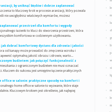
m
anżacji, by uniknąć błędów i dobrze zaplanować
k
czenia to kluczowy krok w procesie aranżacji, który pozwala
m
eśli nie uwzględnisz właściwych wymiarów, możesz
l
k zaplanować przestrzeń dla komfortu i wygody
s
jonalnego łazienki to klucz do stworzenia przestrzeni, która
ede wszystkim komfortowa w codziennym użytkowaniu.
g
l
 jak dobrać komfortowy dystans dla zdrowia i jakości
zora od kanapy może prowadzić do zmęczenia wzroku i
p
apewnić optymalną jakość obrazu i zdrowie, warto...
w
czonym budżetem: jak połączyć funkcjonalność z
mieszkania z ograniczonym budżetem nie musi oznaczać
s
ści. Kluczem do sukcesu jest umiejętne łączenie praktycznych
l
 office w salonie: praktyczne sposoby na komfort i
c
jonalnego home office w salonie to wyzwanie, które staje
m
lnie. Kluczowym krokiem jest określenie, jak najlepiej
k
m