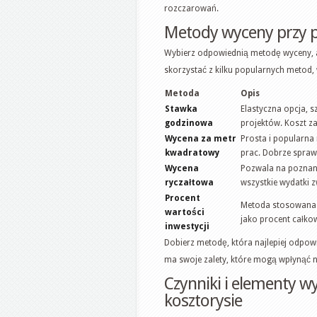
rozczarowań.
Metody wyceny przy 
Wybierz odpowiednią metodę wyceny, 
skorzystać z kilku popularnych metod,
Metoda
Opis
Stawka
Elastyczna opcja, s
godzinowa
projektów. Koszt za
Wycena za metr
Prosta i popularna
kwadratowy
prac. Dobrze spraw
Wycena
Pozwala na poznani
ryczałtowa
wszystkie wydatki z
Procent
Metoda stosowana g
wartości
jako procent całko
inwestycji
Dobierz metodę, która najlepiej odpow
ma swoje zalety, które mogą wpłynąć 
Czynniki i elementy 
kosztorysie