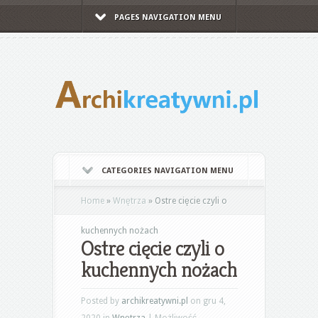
PAGES NAVIGATION MENU
CATEGORIES NAVIGATION MENU
Home
»
Wnętrza
»
Ostre cięcie czyli o
kuchennych nożach
Ostre cięcie czyli o
kuchennych nożach
Posted by
archikreatywni.pl
on gru 4,
2020 in
Wnętrza
|
Możliwość