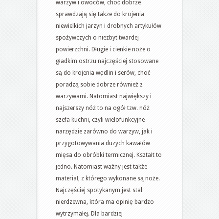
warzyw i owoców, choć dobrze
sprawdzają się także do krojenia
niewielkich jarzyn i drobnych artykułów
spożywczych o niezbyt twardej
powierzchni. Długie i cienkie noże o
gładkim ostrzu najczęściej stosowane
są do krojenia wędlin i serów, choć
poradzą sobie dobrze również z
warzywami. Natomiast największy i
najszerszy nóż to na ogół tzw. nóż
szefa kuchni, czyli wielofunkcyjne
narzędzie zarówno do warzyw, jak i
przygotowywania dużych kawałów
mięsa do obróbki termicznej. Kształt to
jedno. Natomiast ważny jest także
materiał, z którego wykonane są noże.
Najczęściej spotykanym jest stal
nierdzewna, która ma opinię bardzo
wytrzymałej. Dla bardziej