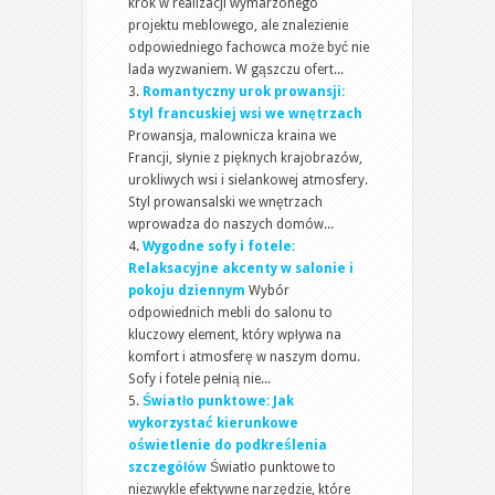
krok w realizacji wymarzonego
projektu meblowego, ale znalezienie
odpowiedniego fachowca może być nie
lada wyzwaniem. W gąszczu ofert...
Romantyczny urok prowansji:
Styl francuskiej wsi we wnętrzach
Prowansja, malownicza kraina we
Francji, słynie z pięknych krajobrazów,
urokliwych wsi i sielankowej atmosfery.
Styl prowansalski we wnętrzach
wprowadza do naszych domów...
Wygodne sofy i fotele:
Relaksacyjne akcenty w salonie i
pokoju dziennym
Wybór
odpowiednich mebli do salonu to
kluczowy element, który wpływa na
komfort i atmosferę w naszym domu.
Sofy i fotele pełnią nie...
Światło punktowe: Jak
wykorzystać kierunkowe
oświetlenie do podkreślenia
szczegółów
Światło punktowe to
niezwykle efektywne narzędzie, które