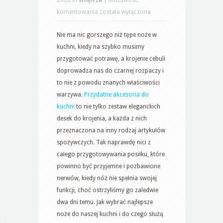
Ostre
komentowania
została wyłączona
cięcie
Nie ma nic gorszego niż tępe noże w
czyli
kuchni, kiedy na szybko musimy
o
przygotować potrawę, a krojenie cebuli
kuchennych
doprowadza nas do czarnej rozpaczy i
nożach
to nie z powodu znanych właściwości
warzywa.
Przydatne akcesoria do
kuchni
to nie tylko zestaw eleganckich
desek do krojenia, a każda z nich
przeznaczona na inny rodzaj artykułów
spożywczych. Tak naprawdę nici z
całego przygotowywania posiłku, które
powinno być przyjemne i pozbawione
nerwów, kiedy nóż nie spełnia swojej
funkcji, choć ostrzyliśmy go zaledwie
dwa dni temu. Jak wybrać najlepsze
noże do naszej kuchni i do czego służą