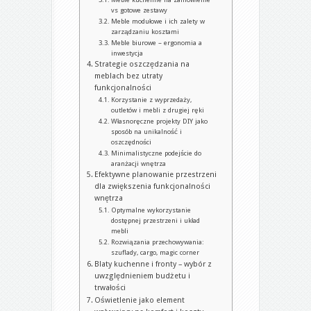
vs gotowe zestawy
Meble modułowe i ich zalety w
zarządzaniu kosztami
Meble biurowe – ergonomia a
inwestycja
Strategie oszczędzania na
meblach bez utraty
funkcjonalności
Korzystanie z wyprzedaży,
outletów i mebli z drugiej ręki
Własnoręczne projekty DIY jako
sposób na unikalność i
oszczędności
Minimalistyczne podejście do
aranżacji wnętrza
Efektywne planowanie przestrzeni
dla zwiększenia funkcjonalności
wnętrza
Optymalne wykorzystanie
dostępnej przestrzeni i układ
mebli
Rozwiązania przechowywania:
szuflady, cargo, magic corner
Blaty kuchenne i fronty – wybór z
uwzględnieniem budżetu i
trwałości
Oświetlenie jako element