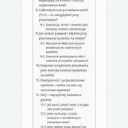
wpływający na komfort i koszty
użytkowania mebli
Całkowity koszt posiadania mebli
(TCO) – co uwzględnić przy
planowaniu?
Gwarancje, serwis i trwałość jako
elementy budżetu wieloletniego
Jak unikać pułapek i błędów przy
planowaniu budżetu na meble?
Najczęstsze błędy aranżacyjne
prowadzące do nadmiernych
wydatków
Znaczenie porównywania ofert i
ustalania priorytetów zakupowych
Etapowe urządzanie mieszkania
jako metoda kontroli wydatków
na meble
Elastyczność i przyszłościowe
myślenie – meble na lata czy
sezonowe wymiany?
FAQ – najczęściej zadawane
pytania
Jak ocenić jakość mebli z drugiej
ręki przed zakupem?
Jakie są koszty i ryzyka
związane z samodzielnym
montażem mebli?
Jakie pułapki mogą pojawić się