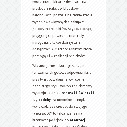
tworzenie mebli oraz dekoracji, na
przykład z palet czy bloczków
betonowych, pozwala na zmniejszenie
wydatków związanych z zakupem
gotowych produktów. Aby rozpocząć,
przygotuj odpowiednie materiały i
narzędzia, a także skorzystaj z
dostępnych w sieci poradników, które
pomogą Ci w realizacji projektów.
Własnoręczne dekoracje są często
tańsze niż ich gotowe odpowiedniki, a
przy tym pozwalają na wyrażenie
osobistego stylu. Wykonując elementy
wystroju, takie jak
poduszki
,
świeczki
czy
ozdoby
, za niewielkie pieniądze
wprowadzisz świeżość do swojego
wnętrza. DIY to także szansa na
kreatywne podejście do
aranżacji
przestrzeni, dzięki czemu Twój dom