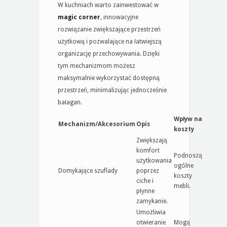
W kuchniach warto zainwestować w
magic corner
, innowacyjne
rozwiązanie zwiększające przestrzeń
użytkową i pozwalające na łatwiejszą
organizację przechowywania. Dzięki
tym mechanizmom możesz
maksymalnie wykorzystać dostępną
przestrzeń, minimalizując jednocześnie
bałagan.
Wpływ na
Mechanizm/Akcesorium
Opis
koszty
Zwiększają
komfort
Podnoszą
użytkowania
ogólne
Domykające szuflady
poprzez
koszty
ciche i
mebli.
płynne
zamykanie.
Umożliwia
otwieranie
Mogą