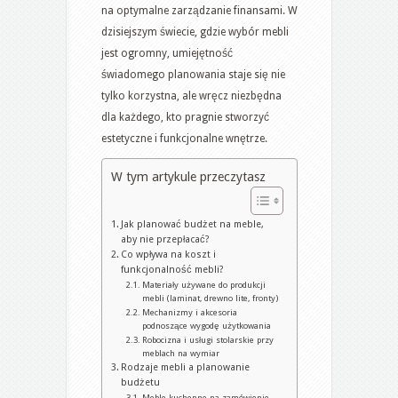
na optymalne zarządzanie finansami. W
wnętrza
dzisiejszym świecie, gdzie wybór mebli
jest ogromny, umiejętność
świadomego planowania staje się nie
tylko korzystna, ale wręcz niezbędna
dla każdego, kto pragnie stworzyć
estetyczne i funkcjonalne wnętrze.
W tym artykule przeczytasz
Jak planować budżet na meble,
aby nie przepłacać?
Co wpływa na koszt i
funkcjonalność mebli?
Materiały używane do produkcji
mebli (laminat, drewno lite, fronty)
Mechanizmy i akcesoria
podnoszące wygodę użytkowania
Robocizna i usługi stolarskie przy
meblach na wymiar
Rodzaje mebli a planowanie
budżetu
Meble kuchenne na zamówienie