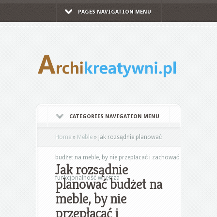
PAGES NAVIGATION MENU
CATEGORIES NAVIGATION MENU
Home
»
Meble
»
Jak rozsądnie planować
budżet na meble, by nie przepłacać i zachować
Jak rozsądnie
funkcjonalność wnętrza
planować budżet na
meble, by nie
przepłacać i