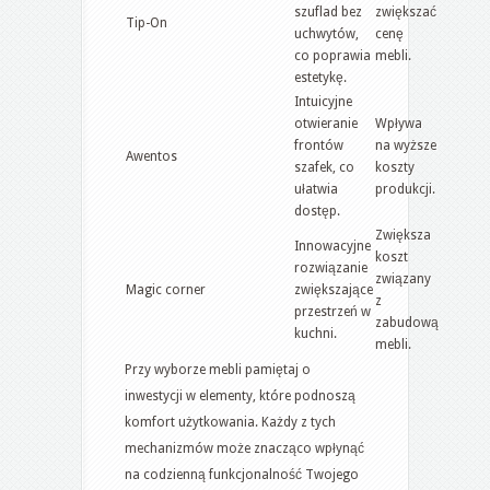
szuflad bez
zwiększać
Tip-On
uchwytów,
cenę
co poprawia
mebli.
estetykę.
Intuicyjne
otwieranie
Wpływa
frontów
na wyższe
Awentos
szafek, co
koszty
ułatwia
produkcji.
dostęp.
Zwiększa
Innowacyjne
koszt
rozwiązanie
związany
Magic corner
zwiększające
z
przestrzeń w
zabudową
kuchni.
mebli.
Przy wyborze mebli pamiętaj o
inwestycji w elementy, które podnoszą
komfort użytkowania. Każdy z tych
mechanizmów może znacząco wpłynąć
na codzienną funkcjonalność Twojego