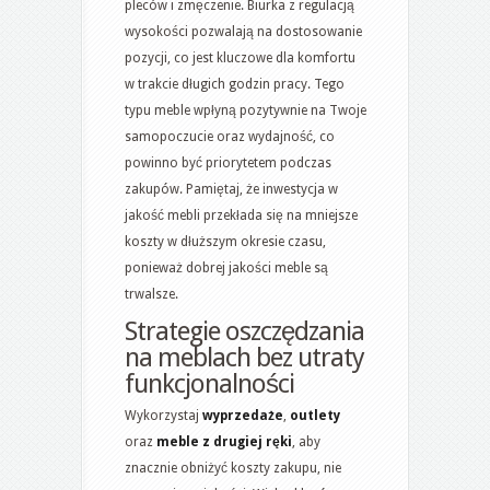
pleców i zmęczenie. Biurka z regulacją
wysokości pozwalają na dostosowanie
pozycji, co jest kluczowe dla komfortu
w trakcie długich godzin pracy. Tego
typu meble wpłyną pozytywnie na Twoje
samopoczucie oraz wydajność, co
powinno być priorytetem podczas
zakupów. Pamiętaj, że inwestycja w
jakość mebli przekłada się na mniejsze
koszty w dłuższym okresie czasu,
ponieważ dobrej jakości meble są
trwalsze.
Strategie oszczędzania
na meblach
bez utraty
funkcjonalności
Wykorzystaj
wyprzedaże
,
outlety
oraz
meble z drugiej ręki
, aby
znacznie obniżyć koszty zakupu, nie