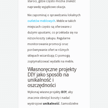
staroci, gdzie często można znaleźć
naprawdę wyjątkowe okazje.
Nie zapominaj o sprawdzaniu lokalnych
outletów meblowych
. Meble w takich
miejscach często są oferowane z
dużymi upustami, co przekłada się na
niższe koszty zakupu. Regularne
monitorowanie promocji oraz
porównywanie ofert w różnych
sklepach wizardzają Ci pomogą
zoptymalizować wydatki na meble.
Własnoręczne projekty
DIY jako sposób na
unikalność i
oszczędności
Wykonaj własne projekty
DIY
, aby
znacznie obniżyć koszty i nadać
wystrojowi
unikalność
. Samodzielne