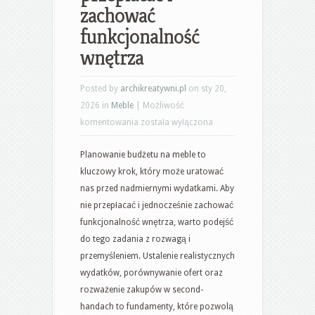
zachować
funkcjonalność
wnętrza
Posted by
archikreatywni.pl
on sty 20,
2026 in
Meble
|
Możliwość
Jak
komentowania
została wyłączona
rozsądnie
Planowanie budżetu na meble to
planować
kluczowy krok, który może uratować
budżet
nas przed nadmiernymi wydatkami. Aby
na
nie przepłacać i jednocześnie zachować
meble,
funkcjonalność wnętrza, warto podejść
by
do tego zadania z rozwagą i
nie
przemyśleniem. Ustalenie realistycznych
przepłacać
wydatków, porównywanie ofert oraz
i
rozważenie zakupów w second-
zachować
handach to fundamenty, które pozwolą
funkcjonalność