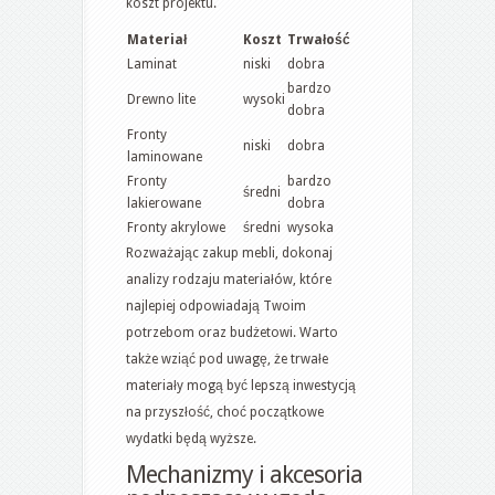
koszt projektu.
Materiał
Koszt
Trwałość
Laminat
niski
dobra
bardzo
Drewno lite
wysoki
dobra
Fronty
niski
dobra
laminowane
Fronty
bardzo
średni
lakierowane
dobra
Fronty akrylowe
średni
wysoka
Rozważając zakup mebli, dokonaj
analizy rodzaju materiałów, które
najlepiej odpowiadają Twoim
potrzebom oraz budżetowi. Warto
także wziąć pod uwagę, że trwałe
materiały mogą być lepszą inwestycją
na przyszłość, choć początkowe
wydatki będą wyższe.
Mechanizmy i akcesoria