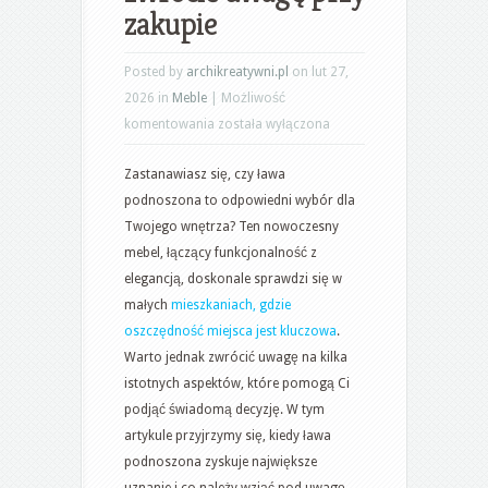
zakupie
Posted by
archikreatywni.pl
on lut 27,
2026 in
Meble
|
Możliwość
Ława
komentowania
została wyłączona
podnoszona
Zastanawiasz się, czy ława
–
podnoszona to odpowiedni wybór dla
kiedy
Twojego wnętrza? Ten nowoczesny
warto
mebel, łączący funkcjonalność z
wybrać
elegancją, doskonale sprawdzi się w
ten
małych
mieszkaniach, gdzie
mebel
oszczędność miejsca jest kluczowa
.
i
Warto jednak zwrócić uwagę na kilka
na
istotnych aspektów, które pomogą Ci
co
podjąć świadomą decyzję. W tym
zwrócić
artykule przyjrzymy się, kiedy ława
uwagę
podnoszona zyskuje największe
przy
uznanie i co należy wziąć pod uwagę