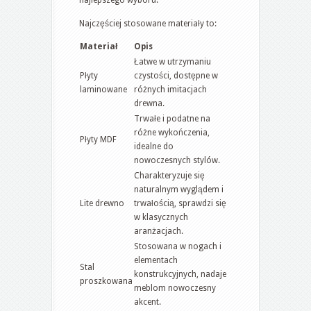
Najczęściej stosowane materiały to:
Materiał
Opis
Łatwe w utrzymaniu
Płyty
czystości, dostępne w
laminowane
różnych imitacjach
drewna.
Trwałe i podatne na
różne wykończenia,
Płyty MDF
idealne do
nowoczesnych stylów.
Charakteryzuje się
naturalnym wyglądem i
Lite drewno
trwałością, sprawdzi się
w klasycznych
aranżacjach.
Stosowana w nogach i
elementach
Stal
konstrukcyjnych, nadaje
proszkowana
meblom nowoczesny
akcent.