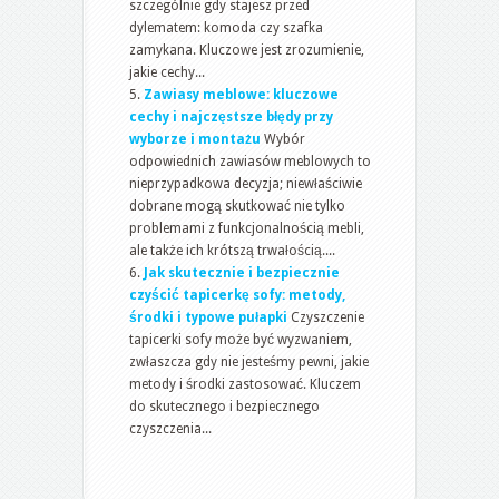
szczególnie gdy stajesz przed
dylematem: komoda czy szafka
zamykana. Kluczowe jest zrozumienie,
jakie cechy...
Zawiasy meblowe: kluczowe
cechy i najczęstsze błędy przy
wyborze i montażu
Wybór
odpowiednich zawiasów meblowych to
nieprzypadkowa decyzja; niewłaściwie
dobrane mogą skutkować nie tylko
problemami z funkcjonalnością mebli,
ale także ich krótszą trwałością....
Jak skutecznie i bezpiecznie
czyścić tapicerkę sofy: metody,
środki i typowe pułapki
Czyszczenie
tapicerki sofy może być wyzwaniem,
zwłaszcza gdy nie jesteśmy pewni, jakie
metody i środki zastosować. Kluczem
do skutecznego i bezpiecznego
czyszczenia...