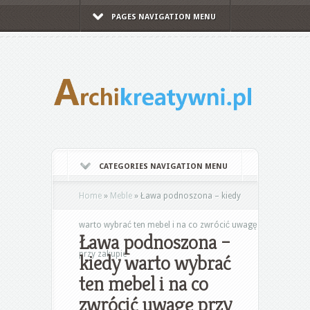
PAGES NAVIGATION MENU
CATEGORIES NAVIGATION MENU
Home
»
Meble
»
Ława podnoszona – kiedy
warto wybrać ten mebel i na co zwrócić uwagę
Ława podnoszona –
przy zakupie
kiedy warto wybrać
ten mebel i na co
zwrócić uwagę przy