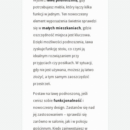
Wybierz
ławę podnoszoną
, gdy
potrzebujesz mebla, który łączy kilka
funkcji w jednym. Ten nowoczesny
element wyposażenia świetnie sprawdzi
się w
małych mieszkaniach
, gdzie
oszczędność miejsca jest kluczowa.
Dzięki możliwości podnoszenia, ława
zyskuje funkcję stołu, co czyni ją
idealnym rozwiązaniem przy
przyjęciach czy posiłkach. W sytuacji,
gdy nie jest używana, możesz ją łatwo
złożyć, a tym samym zaoszczędzić
przestrzeń.
Postaw na ławę podnoszoną, jeśli
cenisz sobie
funkcjonalność
i
nowoczesny design. Zastanów się nad
jej zastosowaniem – sprawdzi się
zarówno w salonie, jak i w pokoju
gościnnym. Kiedy zainwestujesz w