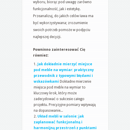
wyboru, biorąc pod uwagę zarówno
funkcjonalność, jak i estetykę.
Przeanalizuj, do jakich celów ława ma
być wykorzystywana; zrozumienie
swoich potrzeb pomoże w podjęciu
najlepszej decyzji.
Powninno zainteresować Cię
również:
Jak dokładnie mierzyć miejsce
pod meble na wymiar: praktyczny
przewodnik z typowymi błędami i
wskazówkami
Dokładne mierzenie
miejsca pod meble na wymiar to
kluczowy krok, który może
zadecydować o sukcesie całego
projektu. Precyzyjne pomiary wpływają
na dopasowanie...
Układ mebli w salonie: jak
zaplanować funkcjonalną i
harmonijną przestrzeń z punktami