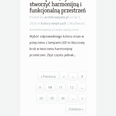
i
stworzyć harmonijną i
trwałe
funkcjonalną przestrzeń
rozwiązania
Posted by
archikreatywni.pl
on lip 5,
dla
2026 in
Kolory wnętrzach
|
Możliwość
uporządkowanej
Jak
komentowania
została wyłączona
przestrzeni
dobrać
Wybór odpowiedniego koloru ścian w
kolor
połączeniu z lampami LED to kluczowy
ścian
krok w tworzeniu harmonijnej
do
przestrzeni. Zbyt często jednak...
lamp
LED,
by
« Pierwsza
«
...
8
stworzyć
harmonijną
9
10
11
12
...
i
funkcjonalną
20
30
40
...
»
przestrzeń
Ostatnia »