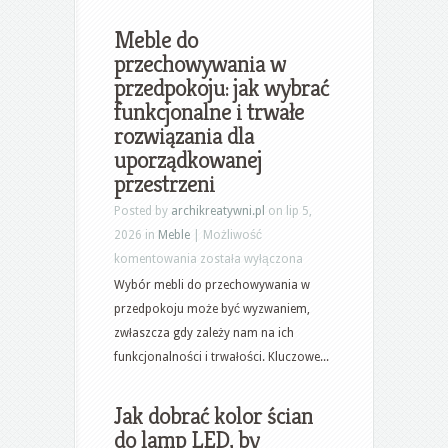
odkurzacz
i
Meble do
sprzęty
przechowywania w
do
przedpokoju: jak wybrać
sprzątania
funkcjonalne i trwałe
z
rozwiązania dla
uwzględnieniem
uporządkowanej
różnych
przestrzeni
typów
Posted by
archikreatywni.pl
on lip 5,
urządzeń
2026 in
Meble
|
Możliwość
i
Meble
komentowania
została wyłączona
akcesoriów
do
Wybór mebli do przechowywania w
przechowywania
przedpokoju może być wyzwaniem,
w
zwłaszcza gdy zależy nam na ich
przedpokoju:
funkcjonalności i trwałości. Kluczowe...
jak
wybrać
Jak dobrać kolor ścian
funkcjonalne
do lamp LED, by