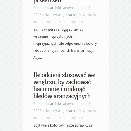
Posted by
archikreatywni.pl
on lip 8,
2026 in
Kolory wnętrzach
|
Możliwość
Jak
komentowania
została wyłączona
ocieplić
Zimne wnętrza mogą sprawiać
zimne
wrażenie nieprzytulnych i
wnętrze
nieprzyjaznych, ale odpowiednie kolory
kolorami
i dodatki mają moc ich transformacji.
i
Aby...
dodatkami:
praktyczny
Ile odcieni stosować we
plan
wnętrzu, by zachować
na
harmonię i uniknąć
przytulną
błędów aranżacyjnych
przestrzeń
Posted by
archikreatywni.pl
on lip 8,
2026 in
Kolory wnętrzach
|
Możliwość
Ile
komentowania
została wyłączona
odcieni
Zbyt wiele kolorów może sprawić, że