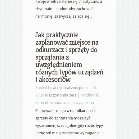
stosować
Twoje wnętrze stanie się chaotyczne, a
we
zbyt mało – nudne. Aby zachować
wnętrzu,
harmonię, zazwyczaj zaleca się...
by
zachować
Jak praktycznie
harmonię
zaplanować miejsce na
i
odkurzacz i sprzęty do
uniknąć
sprzątania z
błędów
uwzględnieniem
aranżacyjnych
różnych typów urządzeń
i akcesoriów
Posted by
archikreatywni.pl
on lip 8,
2026 in
Ergonomia zera
|
Możliwość
Jak
komentowania
została wyłączona
praktycznie
Planowanie miejsca na odkurzacz i
zaplanować
sprzęty do sprzątania może być
miejsce
wyzwaniem, szczególnie gdy różne typy
na
urządzeń mają odmienne wymagania...