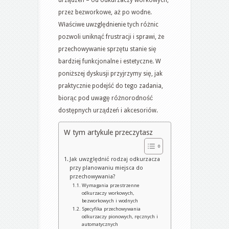
sprzątania
przez bezworkowe, aż po wodne.
z
Właściwe uwzględnienie tych różnic
uwzględnieniem
pozwoli uniknąć frustracji i sprawi, że
różnych
przechowywanie sprzętu stanie się
typów
bardziej funkcjonalne i estetyczne. W
urządzeń
poniższej dyskusji przyjrzymy się, jak
i
praktycznie podejść do tego zadania,
akcesoriów
biorąc pod uwagę różnorodność
dostępnych urządzeń i akcesoriów.
W tym artykule przeczytasz
Jak uwzględnić rodzaj odkurzacza
przy planowaniu miejsca do
przechowywania?
Wymagania przestrzenne
odkurzaczy workowych,
bezworkowych i wodnych
Specyfika przechowywania
odkurzaczy pionowych, ręcznych i
automatycznych