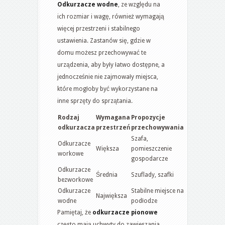
Odkurzacze wodne
, ze względu na
ich rozmiar i wagę, również wymagają
więcej przestrzeni i stabilnego
ustawienia. Zastanów się, gdzie w
domu możesz przechowywać te
urządzenia, aby były łatwo dostępne, a
jednocześnie nie zajmowały miejsca,
które mogłoby być wykorzystane na
inne sprzęty do sprzątania.
Rodzaj
Wymagana
Propozycje
odkurzacza
przestrzeń
przechowywania
Szafa,
Odkurzacze
Większa
pomieszczenie
workowe
gospodarcze
Odkurzacze
Średnia
Szuflady, szafki
bezworkowe
Odkurzacze
Stabilne miejsce na
Największa
wodne
podłodze
Pamiętaj, że
odkurzacze pionowe
często mają uchwyty do zawieszania,