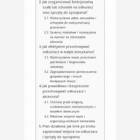
Jak zorganizować funkcjonalną
szafę lub schowek na odkuracz
oraz sprzęty do sprzątania?
Wykorzystanie półek, wieszaków i
uchwytów do maksymalizacji
przestrzeni
Systemy modułowe i rozwiązania
na wymiar na różnorodne
akcesoria
Jak efektywnie przechowywać
odkurzacz w małym mieszkaniu?
Wykorzystanie wnęk, przestrzeni
pod łóżkiem i fragmentów
zabudowy
Zagospodarowanie pomieszczenia
gospodarczego i innych
dostępnych miejsc
Jak prawidłowo i bezpiecznie
przechowywać odkurzacz i
akcesoria?
Ochrona przed wilgocią,
uszkodzeniami mechanicznymi i
światłem słonecznym
Właściwe zwijanie węża i
organizacja drobnych elementów
Plan działania: jak krok po kroku
zaplanować miejsce na odkurzacz
i sprzęty do sprzątania