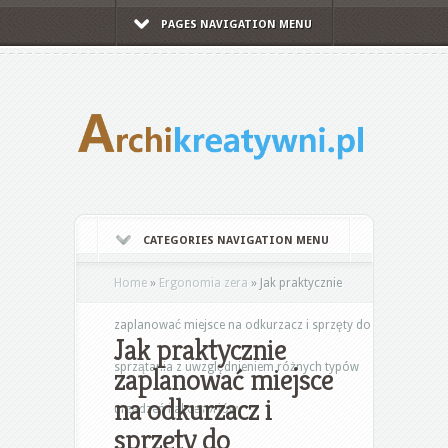
PAGES NAVIGATION MENU
CATEGORIES NAVIGATION MENU
Home
»
Ergonomia zera
»
Jak praktycznie
zaplanować miejsce na odkurzacz i sprzęty do
Jak praktycznie
sprzątania z uwzględnieniem różnych typów
zaplanować miejsce
na odkurzacz i
urządzeń i akcesoriów
sprzęty do