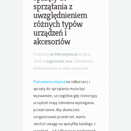
sprzątania z
uwzględnieniem
różnych typów
urządzeń i
akcesoriów
Posted by
archikreatywni.pl
on lip 8,
2026 in
Ergonomia zera
|
Możliwość
Jak
komentowania
została wyłączona
praktycznie
Planowanie miejsca
na odkurzacz i
zaplanować
sprzęty do sprzątania może być
miejsce
wyzwaniem, szczególnie gdy różne typy
na
urządzeń mają odmienne wymagania
odkurzacz
przestrzenne. Aby skutecznie
i
zorganizować przestrzeń, warto
sprzęty
zwrócić uwagę na specyfikę każdego z
do
urządzeń – od odkurzaczy workowych,