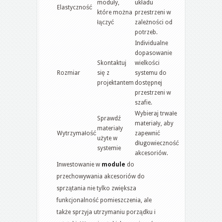
moduły,
układu
Elastyczność
które można
przestrzeni w
łączyć
zależności od
potrzeb.
Individualne
dopasowanie
Skontaktuj
wielkości
Rozmiar
się z
systemu do
projektantem
dostępnej
przestrzeni w
szafie.
Wybieraj trwałe
Sprawdź
materiały, aby
materiały
Wytrzymałość
zapewnić
użyte w
długowieczność
systemie
akcesoriów.
Inwestowanie w
module
do
przechowywania akcesoriów do
sprzątania nie tylko zwiększa
funkcjonalność pomieszczenia, ale
także sprzyja utrzymaniu porządku i