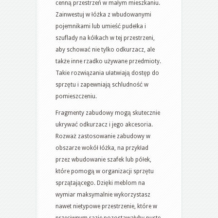
cenną przestrzeń w małym mieszkaniu.
Zainwestuj w łóżka z wbudowanymi
pojemnikami lub umieść pudełka i
szuflady na kółkach w tej przestrzeni,
aby schować nie tylko odkurzacz, ale
także inne rzadko używane przedmioty.
Takie rozwiązania ułatwiają dostęp do
sprzętu i zapewniają schludność w
pomieszczeniu.
Fragmenty zabudowy mogą skutecznie
ukrywać odkurzacz i jego akcesoria.
Rozważ zastosowanie zabudowy w
obszarze wokół łóżka, na przykład
przez wbudowanie szafek lub półek,
które pomogą w organizacji sprzętu
sprzątającego. Dzięki meblom na
wymiar maksymalnie wykorzystasz
nawet nietypowe przestrzenie, które w
przeciwnym razie pozostawałyby puste.