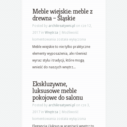
Tanie
tarasy
Meble wiejskie: meble z
i
drewna – Śląskie
ścieżki
Posted by
archikreatywni.pl
on cze 12,
ogrodowe
2017 in
Wnętrza
|
Możliwość
Meble
komentowania
została wyłączona
wiejskie:
Meble wiejskie to nie tylko praktyczne
meble
elementy wyposażenia, ale również
z
wyraz stylu i tradycji, które mogą
drewna
wnieść do naszych wnętrz...
–
Śląskie
Ekskluzywne,
luksusowe meble
pokojowe do salonu
Posted by
archikreatywni.pl
on cze 3,
2017 in
Wnętrza
|
Możliwość
Ekskluzywne,
komentowania
została wyłączona
luksusowe
Elegancja i luksus w aranżacji wnętrz to