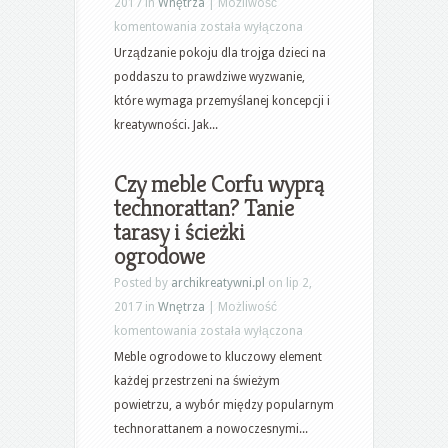
2017 in
Wnętrza
|
Możliwość
Pokój
komentowania
została wyłączona
dla
Urządzanie pokoju dla trojga dzieci na
trojga
poddaszu to prawdziwe wyzwanie,
dzieci
które wymaga przemyślanej koncepcji i
–
kreatywności. Jak...
pokój
dziecięcy
Czy meble Corfu wyprą
na
technorattan? Tanie
poddaszu
tarasy i ścieżki
ogrodowe
Posted by
archikreatywni.pl
on lip 2,
2017 in
Wnętrza
|
Możliwość
Czy
komentowania
została wyłączona
meble
Meble ogrodowe to kluczowy element
Corfu
każdej przestrzeni na świeżym
wyprą
powietrzu, a wybór między popularnym
technorattan?
technorattanem a nowoczesnymi...