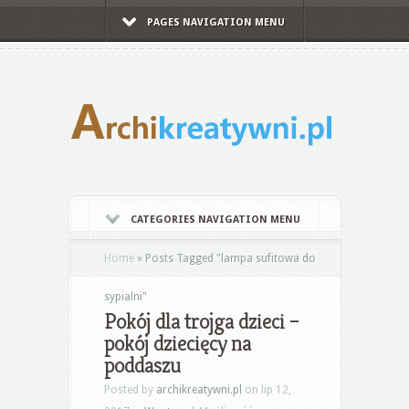
PAGES NAVIGATION MENU
CATEGORIES NAVIGATION MENU
Home
»
Posts Tagged
"
lampa sufitowa do
sypialni"
Pokój dla trojga dzieci –
pokój dziecięcy na
poddaszu
Posted by
archikreatywni.pl
on lip 12,