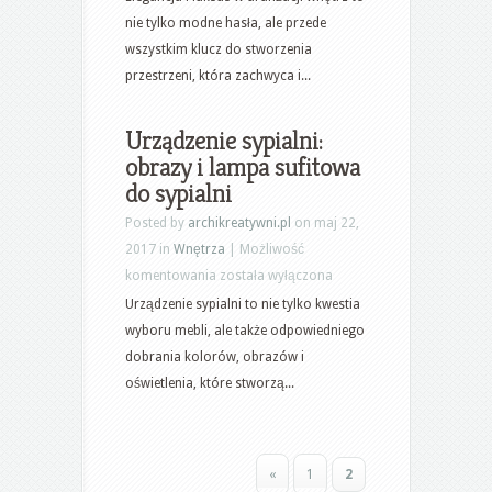
meble
nie tylko modne hasła, ale przede
pokojowe
wszystkim klucz do stworzenia
do
przestrzeni, która zachwyca i...
salonu
Urządzenie sypialni:
obrazy i lampa sufitowa
do sypialni
Posted by
archikreatywni.pl
on maj 22,
2017 in
Wnętrza
|
Możliwość
Urządzenie
komentowania
została wyłączona
sypialni:
Urządzenie sypialni to nie tylko kwestia
obrazy
wyboru mebli, ale także odpowiedniego
i
dobrania kolorów, obrazów i
lampa
oświetlenia, które stworzą...
sufitowa
do
sypialni
«
1
2