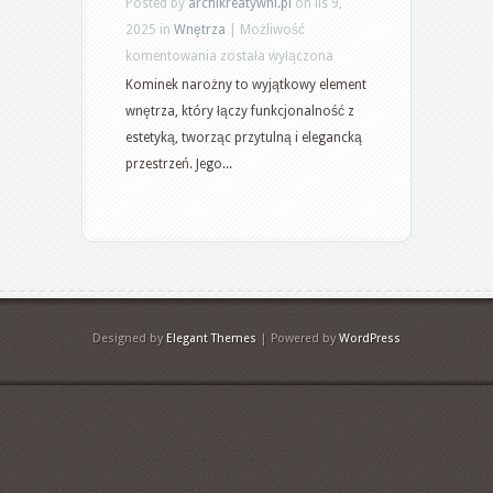
Posted by
archikreatywni.pl
on lis 9,
2025 in
Wnętrza
|
Możliwość
Aranżacja
komentowania
została wyłączona
kominka
Kominek narożny to wyjątkowy element
narożnego:
wnętrza, który łączy funkcjonalność z
stylowe
estetyką, tworząc przytulną i elegancką
pomysły
przestrzeń. Jego...
i
bezpieczeństwo
Designed by
Elegant Themes
| Powered by
WordPress