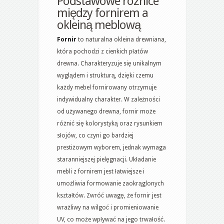
Podstawowe różnice
między fornirem a
okleiną meblową
Fornir
to naturalna okleina drewniana,
która pochodzi z cienkich płatów
drewna. Charakteryzuje się unikalnym
wyglądem i strukturą, dzięki czemu
każdy mebel fornirowany otrzymuje
indywidualny charakter. W zależności
od używanego drewna, fornir może
różnić się kolorystyką oraz rysunkiem
słojów, co czyni go bardziej
prestiżowym wyborem, jednak wymaga
staranniejszej pielęgnacji. Układanie
mebli z fornirem jest łatwiejsze i
umożliwia formowanie zaokrąglonych
kształtów. Zwróć uwagę, że fornir jest
wrażliwy na wilgoć i promieniowanie
UV, co może wpływać na jego trwałość.