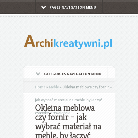
PAGES NAVIGATION MENU
CATEGORIES NAVIGATION MENU
Home
»
Meble
»
Okleina meblowa czy fornir –
jak wybrać materiał na meble, by łączyć
Okleina meblowa
estetykę z trwałością
czy fornir – jak
wybrać materiał na
meble, by łączyć