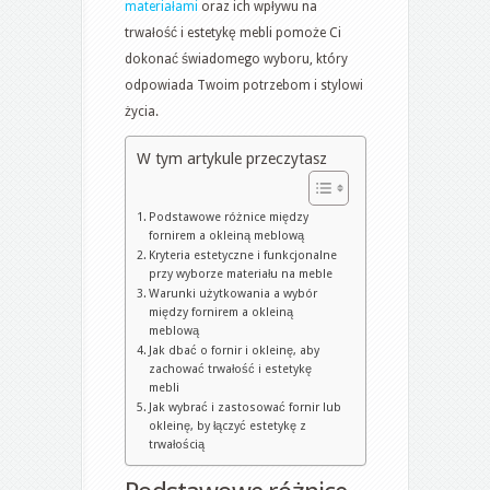
materiałami
oraz ich wpływu na
z
trwałość i estetykę mebli pomoże Ci
trwałością
dokonać świadomego wyboru, który
odpowiada Twoim potrzebom i stylowi
życia.
W tym artykule przeczytasz
Podstawowe różnice między
fornirem a okleiną meblową
Kryteria estetyczne i funkcjonalne
przy wyborze materiału na meble
Warunki użytkowania a wybór
między fornirem a okleiną
meblową
Jak dbać o fornir i okleinę, aby
zachować trwałość i estetykę
mebli
Jak wybrać i zastosować fornir lub
okleinę, by łączyć estetykę z
trwałością