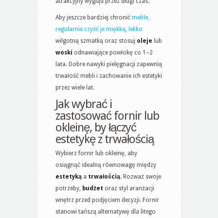
atrakcyjny wygląd przez długi czas.
Aby jeszcze bardziej chronić
meble,
regularnie czyść je miękką, lekko
wilgotną szmatką oraz stosuj
oleje
lub
woski
odnawiające powłokę co 1–2
lata. Dobre nawyki pielęgnacji zapewnią
trwałość mebli i zachowanie ich estetyki
przez wiele lat.
Jak wybrać i
zastosować fornir lub
okleinę, by łączyć
estetykę z trwałością
Wybierz fornir lub okleinę, aby
osiągnąć idealną równowagę między
estetyką
a
trwałością
. Rozważ swoje
potrzeby,
budżet
oraz styl aranżacji
wnętrz przed podjęciem decyzji. Fornir
stanowi tańszą alternatywę dla litego