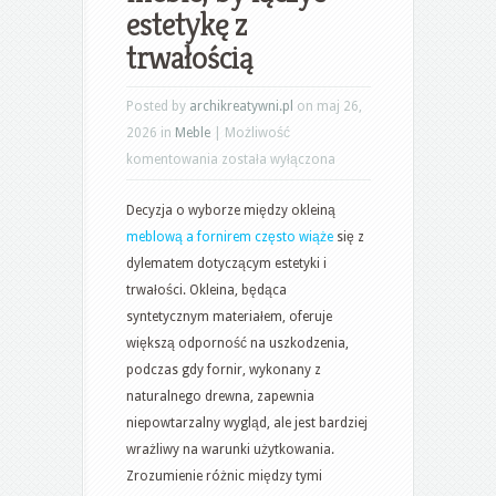
estetykę z
trwałością
Posted by
archikreatywni.pl
on maj 26,
2026 in
Meble
|
Możliwość
Okleina
komentowania
została wyłączona
meblowa
Decyzja o wyborze między okleiną
czy
meblową a fornirem często wiąże
się z
fornir
dylematem dotyczącym estetyki i
–
trwałości. Okleina, będąca
jak
syntetycznym materiałem, oferuje
wybrać
większą odporność na uszkodzenia,
materiał
podczas gdy fornir, wykonany z
na
naturalnego drewna, zapewnia
meble,
niepowtarzalny wygląd, ale jest bardziej
by
wrażliwy na warunki użytkowania.
łączyć
Zrozumienie różnic między tymi
estetykę