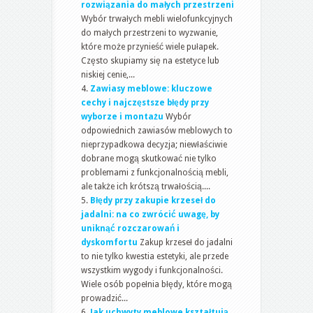
rozwiązania do małych przestrzeni
Wybór trwałych mebli wielofunkcyjnych
do małych przestrzeni to wyzwanie,
które może przynieść wiele pułapek.
Często skupiamy się na estetyce lub
niskiej cenie,...
Zawiasy meblowe: kluczowe
cechy i najczęstsze błędy przy
wyborze i montażu
Wybór
odpowiednich zawiasów meblowych to
nieprzypadkowa decyzja; niewłaściwie
dobrane mogą skutkować nie tylko
problemami z funkcjonalnością mebli,
ale także ich krótszą trwałością....
Błędy przy zakupie krzeseł do
jadalni: na co zwrócić uwagę, by
uniknąć rozczarowań i
dyskomfortu
Zakup krzeseł do jadalni
to nie tylko kwestia estetyki, ale przede
wszystkim wygody i funkcjonalności.
Wiele osób popełnia błędy, które mogą
prowadzić...
Jak uchwyty meblowe kształtują