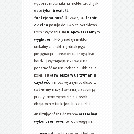
wyborze materiału na meble, takich jak
estetyka
,
trwałość
i
funkcjonalność
. Rozważ, jak
fornir
i
okleina
pasują do Twoich oczekiwań.
Fornir wyróżnia się
niepowtarzalnym
wyglądem
, który nadaje meblom
unikalny charakter, jednak jego
pielęgnacja i konserwacja mogą być
bardziej wymagające z uwagi na
podatność na uszkodzenia. Okleina, z
kolei, jest
łatwiejsza w utrzymaniu
czystości
i może wytrzymać dłużej w
codziennym użytkowaniu, co czyni ją
praktycznym wyborem dla osób
dbających o funkcjonalność mebli.
Analizując różne dostępne
materiały
wykończeniowe
, zwróć uwagę na:
Wygląd
– wybierz wzory i kolory,