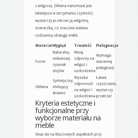
z wilgocią. Okleina natomiast jest
łatwiejsza w utrzymaniu czystości;
wystarczy przetrzeć ją wilgotną
ściereczką, co znacznie ułatwia
codzienną obsługę mebli.
Materiał
Wygląd
Trwałość
Pielęgnacja
Naturalny,
Mniej
Wymaga
unikatowy
odporny na
Fornir
starannej
rysunek
wilgoć i
pielęgnacji
słojów
uszkodzenia
Wysoka
Łatwe
Syntetyczny,
odporność
czyszczenie,
Okleina
imitujący
na wilgoć i
wystarczy
drewno
uszkodzenia
przetrzeć
Kryteria estetyczne i
funkcjonalne przy
wyborze materiału na
meble
Skup się na kluczowych aspektach przy