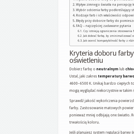
Wpływ zimnego światła na percepcję 
Wybór odcienia farby podkreślający s
Rodzaje farb i ich właściwości odpow
Błędy przy doborze farby do pomiesz
FAQ – najczęściej zadawane pytania
Czy istnieją ograniczenia stosowania
Jak dobrać farbę, by zminimalizować 
Jak ocenić kompatybilność farby z ró
Kryteria doboru farb
oświetleniu
Dobierz farbę o
neutralnym
lub
chło
Ustal, jaki zakres
temperatury barw
4600–6500 K. Unikaj bardzo ciepłych to
mogą wyglądać niekorzystnie w takim ś
Sprawdź jakość wykończenia powierzch
farby. Zastosowanie matowych powier
ponieważ mniej odbijają one światło. R
trwałością koloru.
Jeśli planujesz system regulacji barwy 