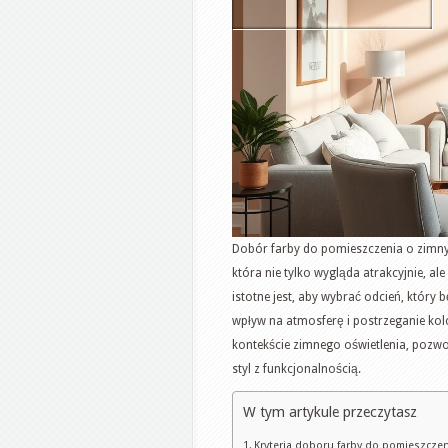
Dobór farby do pomieszczenia o zimnym
która nie tylko wygląda atrakcyjnie, a
istotne jest, aby wybrać odcień, któr
wpływ na atmosferę i postrzeganie kol
kontekście zimnego oświetlenia, pozwo
styl z funkcjonalnością.
W tym artykule przeczytasz
Kryteria doboru farby do pomieszcze