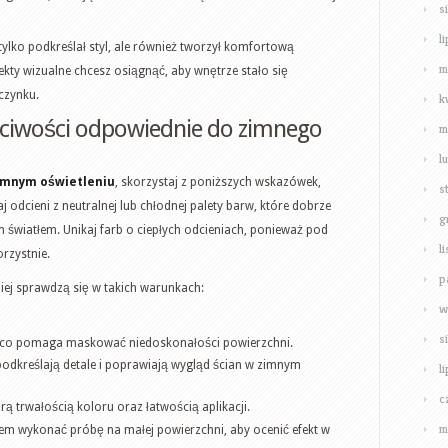
s
l
 tylko podkreślał styl, ale również tworzył komfortową
m
ekty wizualne chcesz osiągnąć, aby wnętrze stało się
czynku.
k
aściwości odpowiednie do zimnego
m
l
imnym oświetleniu
, skorzystaj z poniższych wskazówek,
s
odcieni z neutralnej lub chłodnej palety barw, które dobrze
g
 światłem. Unikaj farb o ciepłych odcieniach, ponieważ pod
l
rzystnie.
p
piej sprawdzą się w takich warunkach:
w
s
o, co pomaga maskować niedoskonałości powierzchni.
 podkreślają detale i poprawiają wygląd ścian w zimnym
l
c
rą trwałością koloru oraz łatwością aplikacji.
m
em wykonać próbę na małej powierzchni, aby ocenić efekt w