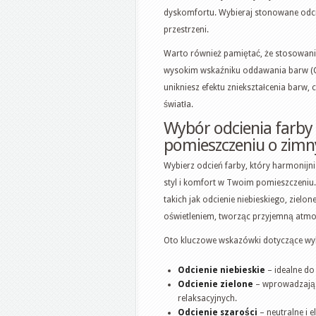
dyskomfortu. Wybieraj stonowane odcie
przestrzeni.
Warto również pamiętać, że stosowani
wysokim wskaźniku oddawania barw (CR
unikniesz efektu zniekształcenia barw
światła.
Wybór odcienia farby 
pomieszczeniu o zimn
Wybierz odcień farby, który harmonijn
styl i komfort w Twoim pomieszczeniu.
takich jak odcienie niebieskiego, ziel
oświetleniem, tworząc przyjemną atmo
Oto kluczowe wskazówki dotyczące wy
Odcienie niebieskie
– idealne do
Odcienie zielone
– wprowadzają 
relaksacyjnych.
Odcienie szarości
– neutralne i 