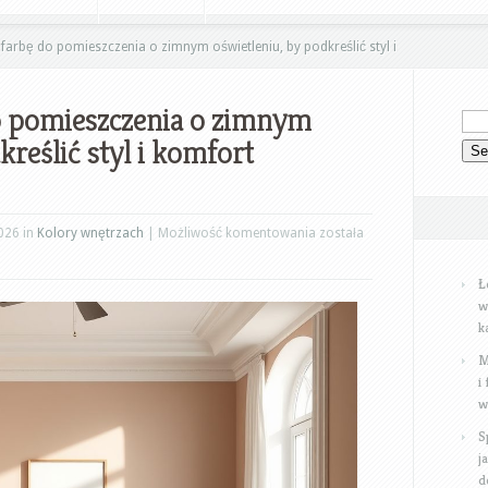
farbę do pomieszczenia o zimnym oświetleniu, by podkreślić styl i
o pomieszczenia o zimnym
kreślić styl i komfort
Jak
026 in
Kolory wnętrzach
|
Możliwość komentowania
została
dobrać
Ł
farbę
w
do
k
pomieszczenia
M
o
i
zimnym
w
oświetleniu,
S
by
j
podkreślić
d