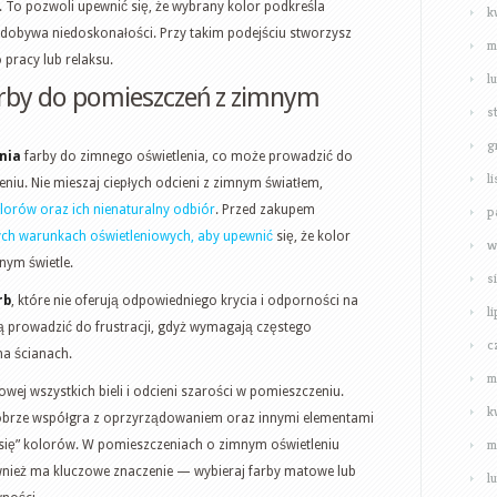
 To pozwoli upewnić się, że wybrany kolor podkreśla
k
ydobywa niedoskonałości. Przy takim podejściu stworzysz
m
 pracy lub relaksu.
l
arby do pomieszczeń z zimnym
s
g
nia
farby do zimnego oświetlenia, co może prowadzić do
l
iu. Nie mieszaj ciepłych odcieni z zimnym światłem,
lorów oraz ich nienaturalny odbiór
. Przed zakupem
p
ch warunkach oświetleniowych, aby upewnić
się, że kolor
w
nym świetle.
s
rb
, które nie oferują odpowiedniego krycia i odporności na
l
gą prowadzić do frustracji, gdyż wymagają częstego
c
na ścianach.
m
ej wszystkich bieli i odcieni szarości w pomieszczeniu.
k
dobrze współgra z oprzyrządowaniem oraz innymi elementami
m
a się” kolorów. W pomieszczeniach o zimnym oświetleniu
nież ma kluczowe znaczenie — wybieraj farby matowe lub
l