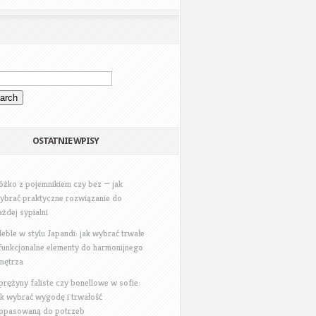
OSTATNIE WPISY
óżko z pojemnikiem czy bez — jak
ybrać praktyczne rozwiązanie do
ażdej sypialni
eble w stylu Japandi: jak wybrać trwałe
 funkcjonalne elementy do harmonijnego
nętrza
prężyny faliste czy bonellowe w sofie:
ak wybrać wygodę i trwałość
opasowaną do potrzeb