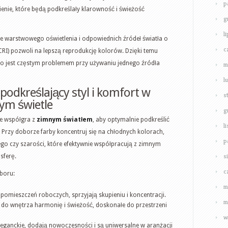
p
nie, które będą podkreślały klarowność i świeżość
g
l
e warstwowego oświetlenia i odpowiednich źródeł światła o
c
I) pozwoli na lepszą reprodukcję kolorów. Dzięki temu
, co jest częstym problemem przy używaniu jednego źródła
m
l
podkreślający styl i komfort w
s
ym świetle
g
ie współgra z
zimnym światłem
, aby optymalnie podkreślić
l
 Przy doborze farby koncentruj się na chłodnych kolorach,
p
onego czy szarości, które efektywnie współpracują z zimnym
s
sferę.
c
boru:
m
 pomieszczeń roboczych, sprzyjają skupieniu i koncentracji.
m
do wnętrza harmonię i świeżość, doskonałe do przestrzeni
w
eleganckie, dodają nowoczesności i są uniwersalne w aranżacji