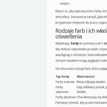
wnętrz.
Dbaj o to, aby wybrany kolor farby nie
atmosferę. Starannie przemyśl, jakie ef
przyjemnym miejscem do pracy i wypo
Rodzaje farb i ich wł
oświetlenia
Wybierając
farby
do pomieszczeń o
z
aby dobrać odpowiedni produkt. Używaj 
współgrają z chłodnym, białoniebieskim
zimnym światłem mogą wyglądać nieko
Oto kluczowe rodzaje farb, które najle
Typ farby
Właściwości
Farby matowe
Mniej odbijają światł
Farby
Dają delikatny połysk,
satynowe
świetle.
Farby akrylowe
Charakteryzują się dob
Pamiętaj również, aby przed malowani