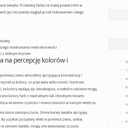
rw światła. Przetestuj farbę na małej powierzchni w
enić jej rzeczywisty wygląd przed malowaniem całego
chłodny
pszego maskowania niedoskonałości
ci z dobrym kryciem
a na percepcję kolorów i
l
c
 pomieszczeniu atmosferę sprzyjającą koncentracji i
m
e wyostrza kolory, co poprawia widoczność i kontrast.
k
 że kolory wydają się chłodniejsze, a niektóre odcienie mogą
m
ane kolory farb z neutralnymi lub chłodnymi tonami
ększa wrażenie czystości i nowoczesności w naszym wnętrzu.
l
s
a nasze samopoczucie. Zimne barwy światła sprzyjają
 By uzyskać pożądany efekt w pomieszczeniu, unikaj
l
w w zimnym świetle, mogą one wywoływać uczucie