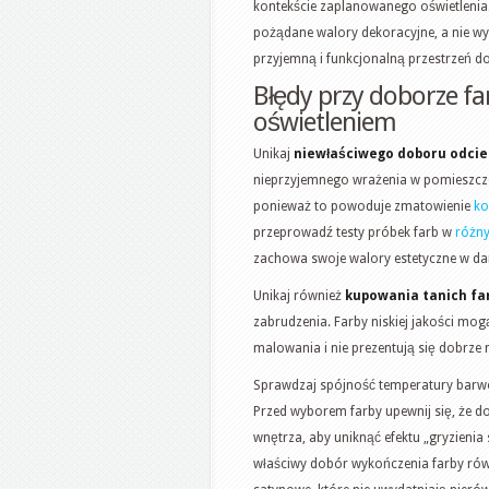
kontekście zaplanowanego oświetlenia.
pożądane walory dekoracyjne, a nie w
przyjemną i funkcjonalną przestrzeń do
Błędy przy doborze f
oświetleniem
Unikaj
niewłaściwego doboru odcie
nieprzyjemnego wrażenia w pomieszczen
ponieważ to powoduje zmatowienie
ko
przeprowadź testy próbek farb w
różny
zachowa swoje walory estetyczne w da
Unikaj również
kupowania tanich fa
zabrudzenia. Farby niskiej jakości mo
malowania i nie prezentują się dobrze 
Sprawdzaj spójność temperatury barwow
Przed wyborem farby upewnij się, że 
wnętrza, aby uniknąć efektu „gryzieni
właściwy dobór wykończenia farby rów