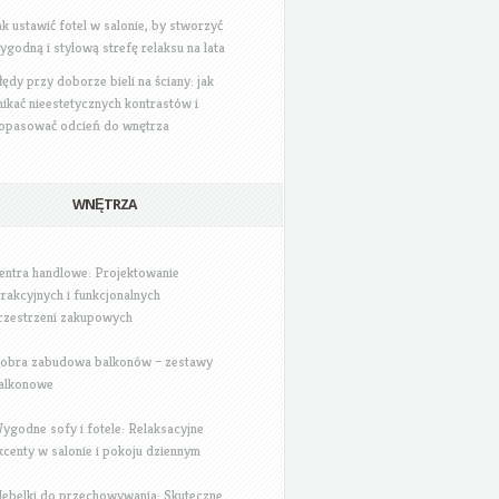
ak ustawić fotel w salonie, by stworzyć
ygodną i stylową strefę relaksu na lata
łędy przy doborze bieli na ściany: jak
nikać nieestetycznych kontrastów i
opasować odcień do wnętrza
WNĘTRZA
entra handlowe: Projektowanie
trakcyjnych i funkcjonalnych
rzestrzeni zakupowych
obra zabudowa balkonów – zestawy
alkonowe
ygodne sofy i fotele: Relaksacyjne
kcenty w salonie i pokoju dziennym
ebelki do przechowywania: Skuteczne