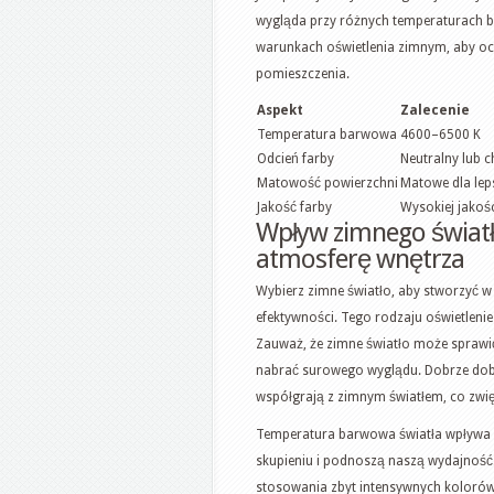
wygląda przy różnych temperaturach ba
warunkach oświetlenia zimnym, aby oc
pomieszczenia.
Aspekt
Zalecenie
Temperatura barwowa
4600–6500 K
Odcień farby
Neutralny lub 
Matowość powierzchni
Matowe dla le
Jakość farby
Wysokiej jakoś
Wpływ zimnego światł
atmosferę wnętrza
Wybierz zimne światło, aby stworzyć w
efektywności. Tego rodzaju oświetleni
Zauważ, że zimne światło może sprawić,
nabrać surowego wyglądu. Dobrze dobr
współgrają z zimnym światłem, co zwi
Temperatura barwowa światła wpływa n
skupieniu i podnoszą naszą wydajność.
stosowania zbyt intensywnych koloró