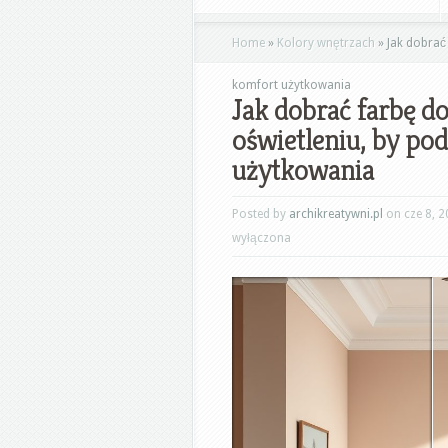
Home
»
Kolory wnętrzach
»
Jak dobrać 
komfort użytkowania
Jak dobrać farbę d
oświetleniu, by pod
użytkowania
Posted by
archikreatywni.pl
on cze 8, 2
wyłączona