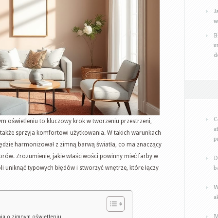
styl
J
i
w
komfort
B
użytkowania
u
d
C
 oświetleniu to kluczowy krok w tworzeniu przestrzeni,
a
le także sprzyja komfortowi użytkowania. W takich warunkach
p
y będzie harmonizował z zimną barwą światła, co ma znaczący
orów. Zrozumienie, jakie właściwości powinny mieć farby w
D
b
li uniknąć typowych błędów i stworzyć wnętrze, które łączy
W
a
M
nia o zimnym oświetleniu