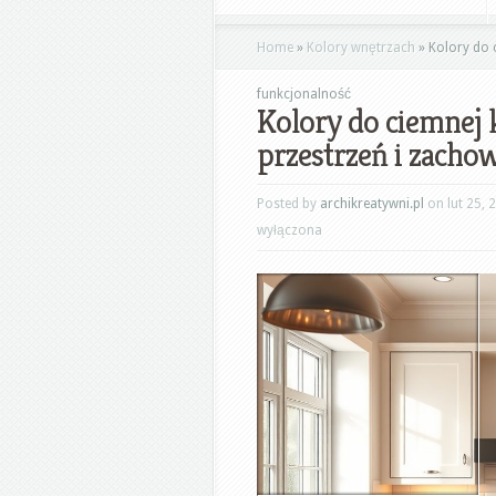
Home
»
Kolory wnętrzach
»
Kolory do c
funkcjonalność
Kolory do ciemnej k
przestrzeń i zacho
Posted by
archikreatywni.pl
on lut 25, 
wyłączona