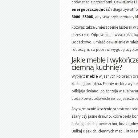
doświetlenie przestrzeni. Oświetlenie 
energooszczędność
i długą żywotnoś
3000–3500K
, aby stworzyć przytulny k
Rozważ także umieszczenie lusterek w 
przestrzeń. Odpowiednia wysokość i ką
Dodatkowo, umieść oświetlenie w miejsc
roboczym, co poprawi wygodę użytkow
Jakie meble i wykończe
ciemną kuchnię?
Wybierz
meble
w jasnych kolorach or
kuchnię bez okna. Fronty mebli z wysok
odbijają światło, co sprzyja wizualne
dodatkowe podświetlenie, co jeszcze ba
Aby wzmocnić wrażenie przestronności, 
szary czy jasne drewno, które będą ko
ilości gładkich powierzchni, bez zbędn
Unikaj ciężkich, ciemnych mebli, które