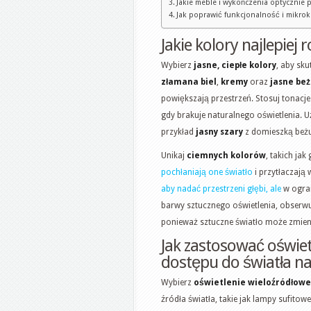
Jakie meble i wykończenia optycznie 
Jak poprawić funkcjonalność i mikrok
Jakie kolory najlepiej
Wybierz
jasne, ciepłe kolory
, aby sku
złamana biel
,
kremy
oraz
jasne be
powiększają przestrzeń. Stosuj tonacje 
gdy brakuje naturalnego oświetlenia. 
przykład
jasny szary
z domieszką beżu
Unikaj
ciemnych kolorów
, takich jak
pochłaniają one światło
i przytłaczają
aby nadać przestrzeni głębi, ale
w ogran
barwy sztucznego oświetlenia, obserwu
ponieważ sztuczne światło może zmien
Jak zastosować oświetl
dostępu do światła n
Wybierz
oświetlenie wieloźródłowe
źródła światła, takie jak lampy sufito