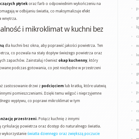
zczących płytek
oraz farb o odpowiednim wykończeniu na
p
magają w odbijaniu światła, co maksymalizuje efekt
g
a wnętrza.
l
alność i mikroklimat w kuchni bez
c
m
ną
dla kuchni bez okna, aby poprawić jakości powietrza. Ten
etrza, co pozwala na stały dopływ świeżego powietrza oraz
l
nych zapachów. Zainstaluj również
okap kuchenny
, który
s
owane podczas gotowania, co jest niezbędne w przestrzeni
g
l
aż zastosowanie drzwi z
podcięciem
lub kratką, które ułatwią
p
 innymi pomieszczeniami. Dzięki temu wilgoć i nieprzyjemne
nego wypływu, co poprawi mikroklimat w tym
s
c
nżację przestrzeni
. Połącz kuchnię z innymi
m
 cyrkulację powietrza oraz dostęp do naturalnego światła.
m
ze wykorzystanie
światła dziennego oraz zwiększą poczucie
w