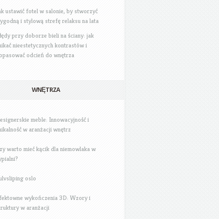
ak ustawić fotel w salonie, by stworzyć
ygodną i stylową strefę relaksu na lata
łędy przy doborze bieli na ściany: jak
nikać nieestetycznych kontrastów i
opasować odcień do wnętrza
WNĘTRZA
esignerskie meble: Innowacyjność i
nikalność w aranżacji wnętrz
zy warto mieć kącik dla niemowlaka w
ypialni?
ulvsliping oslo
fektowne wykończenia 3D: Wzory i
truktury w aranżacji