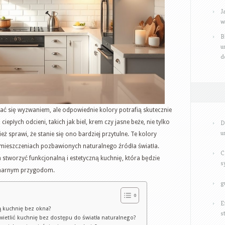
J
w
B
u
d
 się wyzwaniem, ale odpowiednie kolory potrafią skutecznie
ciepłych odcieni, takich jak biel, krem czy jasne beże, nie tylko
D
u
ż sprawi, że stanie się ono bardziej przytulne. Te kolory
pomieszczeniach pozbawionych naturalnego źródła światła.
C
stworzyć funkcjonalną i estetyczną kuchnię, która będzie
s
linarnym przygodom.
g
E
ną kuchnię bez okna?
s
wietlić kuchnię bez dostępu do światła naturalnego?