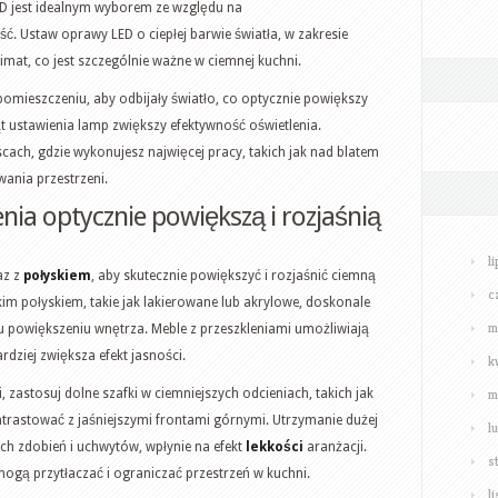
LED jest idealnym wyborem ze względu na
ć. Ustaw oprawy LED o ciepłej barwie światła, w zakresie
limat, co jest szczególnie ważne w ciemnej kuchni.
pomieszczeniu, aby odbijały światło, co optycznie powiększy
t ustawienia lamp zwiększy efektywność oświetlenia.
ach, gdzie wykonujesz najwięcej pracy, takich jak nad blatem
ania przestrzeni.
nia optycznie powiększą i rozjaśnią
l
az z
połyskiem
, aby skutecznie powiększyć i rozjaśnić ciemną
c
im połyskiem, takie jak lakierowane lub akrylowe, doskonale
m
mu powiększeniu wnętrza. Meble z przeszkleniami umożliwiają
rdziej zwiększa efekt jasności.
k
m
zastosuj dolne szafki w ciemniejszych odcieniach, takich jak
ntrastować z jaśniejszymi frontami górnymi. Utrzymanie dużej
l
ych zdobień i uchwytów, wpłynie na efekt
lekkości
aranżacji.
s
 mogą przytłaczać i ograniczać przestrzeń w kuchni.
l