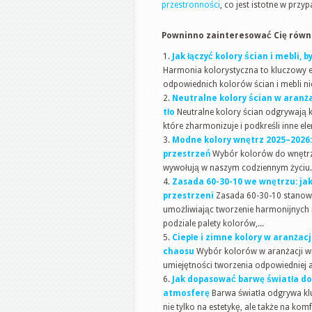
przestronności
, co jest istotne w prz
Powninno zainteresować Cię równi
Jak łączyć kolory ścian i mebli,
Harmonia kolorystyczna to kluczowy e
odpowiednich kolorów ścian i mebli nie
Neutralne kolory ścian w aranż
tło
Neutralne kolory ścian odgrywają k
które zharmonizuje i podkreśli inne ele
Modne kolory wnętrz 2025–2026: 
przestrzeń
Wybór kolorów do wnętrz to
wywołują w naszym codziennym życiu. 
Zasada 60-30-10 we wnętrzu: ja
przestrzeni
Zasada 60-30-10 stanowi
umożliwiając tworzenie harmonijnych i
podziale palety kolorów,...
Ciepłe i zimne kolory w aranżac
chaosu
Wybór kolorów w aranżacji wnę
umiejętności tworzenia odpowiedniej atm
Jak dopasować barwę światła do 
atmosferę
Barwa światła odgrywa kl
nie tylko na estetykę, ale także na ko