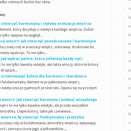
ypadku ciemnych kuchni bez okna.
s
eż:
l
 by stworzyć harmonijną i stylową aranżację wnętrza
m
lement, który decyduje o estetyce każdego wnętrza. Dobór
k
 tylko wpływa na wygląd...
acji wnętrz: jak stworzyć ponadczasowe i harmonijne
m
luczową rolę w aranżacji wnętrz, stanowiąc doskonałe tło,
l
menty wystroju. To nie tylko...
jak wybrać paletę, która odświeży każdy styl i
s
 nie tylko kwestia estetyki, ale także emocji, które te kolory
g
W latach...
k zrównoważyć kolory dla harmonii i charakteru
l
 fundamentalny element w projektowaniu wnętrz,
p
 estetycznie przyjemnych przestrzeni. Opiera się na prostym
w
ji wnętrz: jak stworzyć harmonię i uniknąć wizualnego
s
trz to nie tylko kwestia estetyki, ale przede wszystkim
osfery. Ciepłe kolory, takie jak czerwienie...
l
wnętrza, by stworzyć funkcjonalną i przytulną
c
uczową rolę w kształtowaniu atmosfery wnętrza, wpływając
mfort i samopoczucie jego użytkowników....