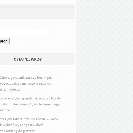
OSTATNIE WPISY
óżko z pojemnikiem czy bez — jak
ybrać praktyczne rozwiązanie do
ażdej sypialni
eble w stylu Japandi: jak wybrać trwałe
 funkcjonalne elementy do harmonijnego
nętrza
prężyny faliste czy bonellowe w sofie:
ak wybrać wygodę i trwałość
opasowaną do potrzeb