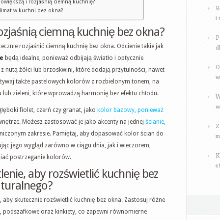
powiększą i rozjaśnią ciemną kuchnię?
R
limat w kuchni bez okna?
i
 rozjaśnią ciemną kuchnię bez okna?
P
tecznie rozjaśnić ciemną kuchnię bez okna. Odcienie takie jak
d
że
będą idealne, ponieważ odbijają światło i optycznie
O
z nutą żółci lub brzoskwini, które dodają przytulności, nawet
w
Używaj także pastelowych kolorów z rozbielonym tonem, na
 lub zieleni, które wprowadzą harmonię bez efektu chłodu.
W
w
 głęboki fiolet, czerń czy granat, jako
kolor bazowy, ponieważ
 wnętrze. Możesz zastosować je jako akcenty na jednej
ścianie,
Z
iczonym zakresie. Pamiętaj, aby dopasować kolor ścian do
m
jąc jego wygląd zarówno w ciągu dnia, jak i wieczorem,
K
iać postrzeganie kolorów.
e
enie, aby rozświetlić kuchnię bez
aturalnego?
, aby skutecznie rozświetlić kuchnię bez okna. Zastosuj różne
we, podszafkowe oraz kinkiety, co zapewni równomierne