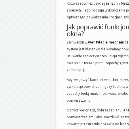
Rozważ również użycie
jasnych i błys
ścianach. Tego rodzaju wykończenia po
optycznego powiększenia i rozjaśnieni
Jak poprawić funkcjon
okna?
Zainwestuj w
wentylację mechanicz
system jest kluczowy dla wymiany powi
usuwanie zanieczyszczeń i nieprzyjem
skutecznie usuwa parę i zapachy gener
zamkniętej.
Aby zwiększyć komfort w kuchni, rozw
cyrkulację powietrza między kuchnią a
zapachy będą miały możliwość swobod
pomieszczeniu.
Oprócz wentylacji, dobrze zaplanuj
ara
pomieszczeniami, aby umożliwić lepszą
Otwarte przestrzenie pozwolą na leps