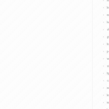
m
k
m
l
s
g
l
p
w
s
l
c
m
k
m