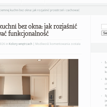
iemnej kuchni bez okna: jak rozjaśnić przestrzeń i zachować
uchni bez okna: jak rozjaśnić
wać funkcjonalność
Kolory
2026 in
Kolory wnętrzach
|
Możliwość komentowania
została
do
ciemnej
kuchni
Ł
bez
w
k
okna:
jak
M
i
rozjaśnić
w
przestrzeń
i
S
j
zachować
d
funkcjonalność