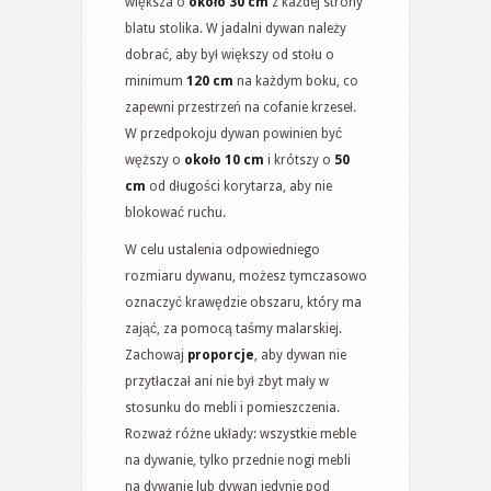
większa o
około 30 cm
z każdej strony
blatu stolika. W jadalni dywan należy
dobrać, aby był większy od stołu o
minimum
120 cm
na każdym boku, co
zapewni przestrzeń na cofanie krzeseł.
W przedpokoju dywan powinien być
węższy o
około 10 cm
i krótszy o
50
cm
od długości korytarza, aby nie
blokować ruchu.
W celu ustalenia odpowiedniego
rozmiaru dywanu, możesz tymczasowo
oznaczyć krawędzie obszaru, który ma
zająć, za pomocą taśmy malarskiej.
Zachowaj
proporcje
, aby dywan nie
przytłaczał ani nie był zbyt mały w
stosunku do mebli i pomieszczenia.
Rozważ różne układy: wszystkie meble
na dywanie, tylko przednie nogi mebli
na dywanie lub dywan jedynie pod