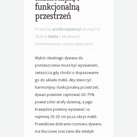
funkcjonalną
przestrzeń
Posted by
archikreatywni.pl
on maj 14,
2026 in
Meble
|
Możliwość
Jak
komentowania
została wyłączona
dobrać
Wybór idealnego dywanu do
dywan
pomieszczenia może być wyzwaniem,
do
zwłaszcza gdy chodzi o dopasowanie
układu
go do układu mebli. Aby stworzyć
mebli,
harmonijną i funkcjonalną przestrzeń,
by
dywan powinien zajmować 60-75%
stworzyć
powierzchni strefy dziennej, a jego
harmonijną
krawędzie powinny wystawać co
i
najmniej 20-30 cm poza obrys mebli.
funkcjonalną
Prawidłowe dobranie rozmiaru dywanu
przestrzeń
ma kluczowe znaczenie dla estetyki