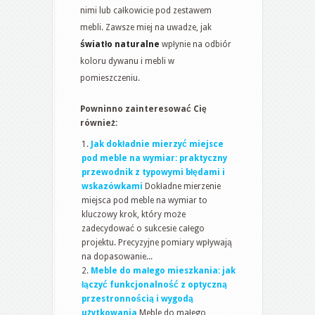
nimi lub całkowicie pod zestawem
mebli. Zawsze miej na uwadze, jak
światło naturalne
wpłynie na odbiór
koloru dywanu i mebli w
pomieszczeniu.
Powninno zainteresować Cię
również:
Jak dokładnie mierzyć miejsce
pod meble na wymiar: praktyczny
przewodnik z typowymi błędami i
wskazówkami
Dokładne mierzenie
miejsca pod meble na wymiar to
kluczowy krok, który może
zadecydować o sukcesie całego
projektu. Precyzyjne pomiary wpływają
na dopasowanie...
Meble do małego mieszkania: jak
łączyć funkcjonalność z optyczną
przestronnością i wygodą
użytkowania
Meble do małego