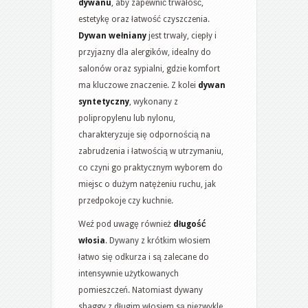
dywanu
, aby zapewnić trwałość,
estetykę oraz łatwość czyszczenia.
Dywan wełniany
jest trwały, ciepły i
przyjazny dla alergików, idealny do
salonów oraz sypialni, gdzie komfort
ma kluczowe znaczenie. Z kolei
dywan
syntetyczny
, wykonany z
polipropylenu lub nylonu,
charakteryzuje się odpornością na
zabrudzenia i łatwością w utrzymaniu,
co czyni go praktycznym wyborem do
miejsc o dużym natężeniu ruchu, jak
przedpokoje czy kuchnie.
Weź pod uwagę również
długość
włosia
. Dywany z krótkim włosiem
łatwo się odkurza i są zalecane do
intensywnie użytkowanych
pomieszczeń. Natomiast dywany
shaggy z długim włosiem są niezwykle