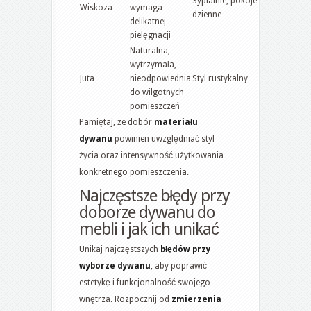
Sypialnie, pokoje
Wiskoza
wymaga
dzienne
delikatnej
pielęgnacji
Naturalna,
wytrzymała,
Juta
nieodpowiednia
Styl rustykalny
do wilgotnych
pomieszczeń
Pamiętaj, że dobór
materiału
dywanu
powinien uwzględniać styl
życia oraz intensywność użytkowania
konkretnego pomieszczenia.
Najczęstsze błędy przy
doborze dywanu do
mebli i jak ich unikać
Unikaj najczęstszych
błędów przy
wyborze dywanu
, aby poprawić
estetykę i funkcjonalność swojego
wnętrza. Rozpocznij od
zmierzenia