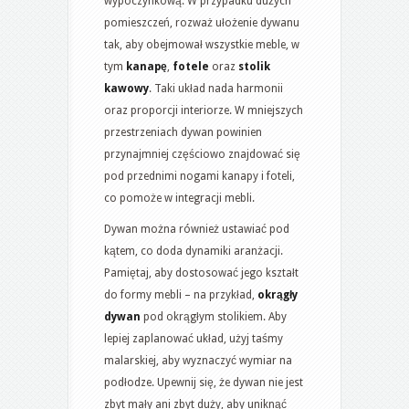
wypoczynkową. W przypadku dużych
pomieszczeń, rozważ ułożenie dywanu
tak, aby obejmował wszystkie meble, w
tym
kanapę
,
fotele
oraz
stolik
kawowy
. Taki układ nada harmonii
oraz proporcji interiorze. W mniejszych
przestrzeniach dywan powinien
przynajmniej częściowo znajdować się
pod przednimi nogami kanapy i foteli,
co pomoże w integracji mebli.
Dywan można również ustawiać pod
kątem, co doda dynamiki aranżacji.
Pamiętaj, aby dostosować jego kształt
do formy mebli – na przykład,
okrągły
dywan
pod okrągłym stolikiem. Aby
lepiej zaplanować układ, użyj taśmy
malarskiej, aby wyznaczyć wymiar na
podłodze. Upewnij się, że dywan nie jest
zbyt mały ani zbyt duży, aby uniknąć