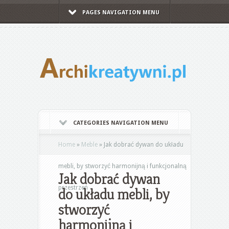
PAGES NAVIGATION MENU
CATEGORIES NAVIGATION MENU
Home
»
Meble
»
Jak dobrać dywan do układu
mebli, by stworzyć harmonijną i funkcjonalną
Jak dobrać dywan
przestrzeń
do układu mebli, by
stworzyć
harmonijną i