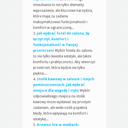
mieszkania to nie tylko elementy
wyposażenia, ale kluczowe narzędzia,
które mają za zadanie
maksymalizować funkcjonalność i
komfort w ograniczonej...
Jak wybrać fotel do salonu, by
łączył styl, komfort i
funkcjonalność w Twojej
przestrzeni
Wybór fotela do salonu
to nie tylko kwestia estetyki, ale także
komfortu i praktyczności. Aby stworzyć
przestrzeń, która będzie nie tylko
piękna,...
Stolik kawowy w salonie i innych
pomieszczeniach: jak wybrać
miejsce dla wygody i stylu
Wybór
odpowiedniego miejsca na stolik
kawowy może wydawać się prostym
zadaniem, ale wiele osób popełnia
błędy, które wpływają na komfort i
estetykę...
Drewno lite w meblach: