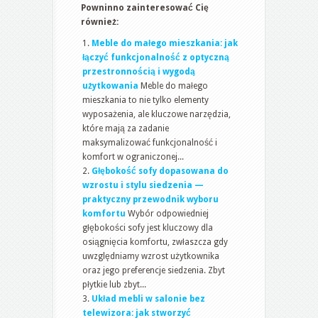
Powninno zainteresować Cię
również:
Meble do małego mieszkania: jak
łączyć funkcjonalność z optyczną
przestronnością i wygodą
użytkowania
Meble do małego
mieszkania to nie tylko elementy
wyposażenia, ale kluczowe narzędzia,
które mają za zadanie
maksymalizować funkcjonalność i
komfort w ograniczonej...
Głębokość sofy dopasowana do
wzrostu i stylu siedzenia —
praktyczny przewodnik wyboru
komfortu
Wybór odpowiedniej
głębokości sofy jest kluczowy dla
osiągnięcia komfortu, zwłaszcza gdy
uwzględniamy wzrost użytkownika
oraz jego preferencje siedzenia. Zbyt
płytkie lub zbyt...
Układ mebli w salonie bez
telewizora: jak stworzyć