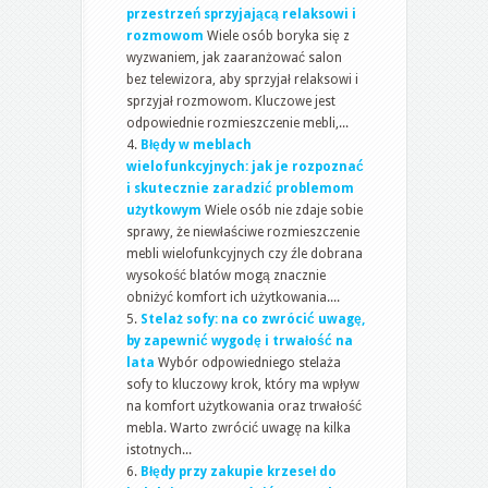
przestrzeń sprzyjającą relaksowi i
rozmowom
Wiele osób boryka się z
wyzwaniem, jak zaaranżować salon
bez telewizora, aby sprzyjał relaksowi i
sprzyjał rozmowom. Kluczowe jest
odpowiednie rozmieszczenie mebli,...
Błędy w meblach
wielofunkcyjnych: jak je rozpoznać
i skutecznie zaradzić problemom
użytkowym
Wiele osób nie zdaje sobie
sprawy, że niewłaściwe rozmieszczenie
mebli wielofunkcyjnych czy źle dobrana
wysokość blatów mogą znacznie
obniżyć komfort ich użytkowania....
Stelaż sofy: na co zwrócić uwagę,
by zapewnić wygodę i trwałość na
lata
Wybór odpowiedniego stelaża
sofy to kluczowy krok, który ma wpływ
na komfort użytkowania oraz trwałość
mebla. Warto zwrócić uwagę na kilka
istotnych...
Błędy przy zakupie krzeseł do