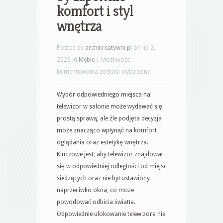
komfort i styl
wnętrza
Posted by
archikreatywni.pl
on lip 2,
2026 in
Meble
|
Możliwość
Telewizor
komentowania
została wyłączona
w
Wybór odpowiedniego miejsca na
salonie:
telewizor w salonie może wydawać się
jak
prostą sprawą, ale źle podjęta decyzja
wybrać
może znacząco wpłynąć na komfort
miejsce
oglądania oraz estetykę wnętrza.
i
Kluczowe jest, aby telewizor znajdował
wysokość,
się w odpowiedniej odległości od miejsc
by
siedzących oraz nie był ustawiony
zapewnić
naprzeciwko okna, co może
komfort
powodować odbicia światła.
i
Odpowiednie ulokowanie telewizora nie
styl