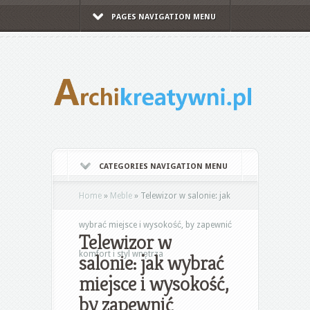
PAGES NAVIGATION MENU
CATEGORIES NAVIGATION MENU
Home
»
Meble
»
Telewizor w salonie: jak
wybrać miejsce i wysokość, by zapewnić
Telewizor w
komfort i styl wnętrza
salonie: jak wybrać
miejsce i wysokość,
by zapewnić