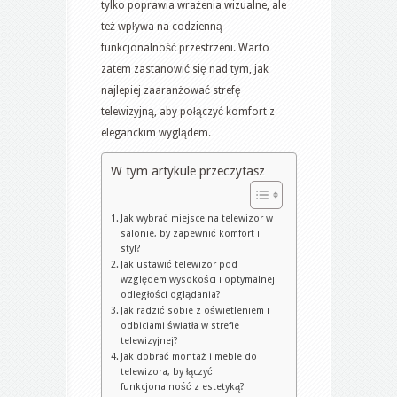
tylko poprawia wrażenia wizualne, ale
wnętrza
też wpływa na codzienną
funkcjonalność przestrzeni. Warto
zatem zastanowić się nad tym, jak
najlepiej zaaranżować strefę
telewizyjną, aby połączyć komfort z
eleganckim wyglądem.
W tym artykule przeczytasz
Jak wybrać miejsce na telewizor w
salonie, by zapewnić komfort i
styl?
Jak ustawić telewizor pod
względem wysokości i optymalnej
odległości oglądania?
Jak radzić sobie z oświetleniem i
odbiciami światła w strefie
telewizyjnej?
Jak dobrać montaż i meble do
telewizora, by łączyć
funkcjonalność z estetyką?