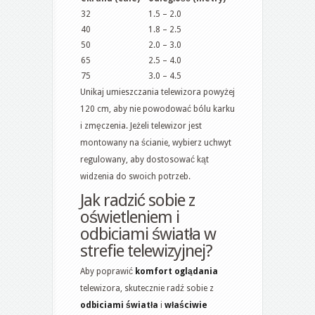
32
1.5 – 2.0
40
1.8 – 2.5
50
2.0 – 3.0
65
2.5 – 4.0
75
3.0 – 4.5
Unikaj umieszczania telewizora powyżej
120 cm, aby nie powodować bólu karku
i zmęczenia. Jeżeli telewizor jest
montowany na ścianie, wybierz uchwyt
regulowany, aby dostosować kąt
widzenia do swoich potrzeb.
Jak radzić sobie z
oświetleniem i
odbiciami światła w
strefie telewizyjnej?
Aby poprawić
komfort oglądania
telewizora, skutecznie radź sobie z
odbiciami światła
i
właściwie