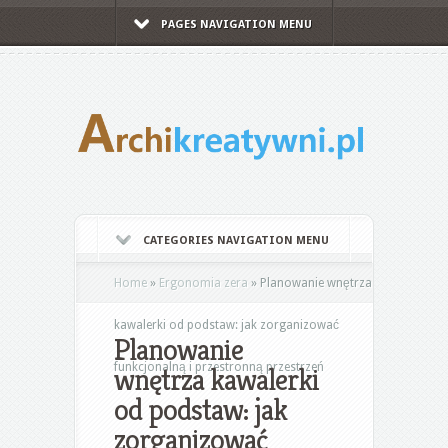
PAGES NAVIGATION MENU
CATEGORIES NAVIGATION MENU
Home
»
Ergonomia zera
»
Planowanie wnętrza
kawalerki od podstaw: jak zorganizować
Planowanie
funkcjonalną i przestronną przestrzeń
wnętrza kawalerki
od podstaw: jak
zorganizować