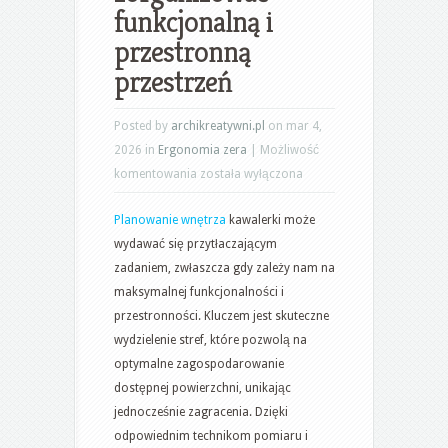
funkcjonalną i
przestronną
przestrzeń
Posted by
archikreatywni.pl
on mar 4,
2026 in
Ergonomia zera
|
Możliwość
Planowanie
komentowania
została wyłączona
wnętrza
Planowanie wnętrza
kawalerki może
kawalerki
wydawać się przytłaczającym
od
zadaniem, zwłaszcza gdy zależy nam na
podstaw:
maksymalnej funkcjonalności i
jak
przestronności. Kluczem jest skuteczne
zorganizować
wydzielenie stref, które pozwolą na
funkcjonalną
optymalne zagospodarowanie
i
dostępnej powierzchni, unikając
przestronną
jednocześnie zagracenia. Dzięki
przestrzeń
odpowiednim technikom pomiaru i