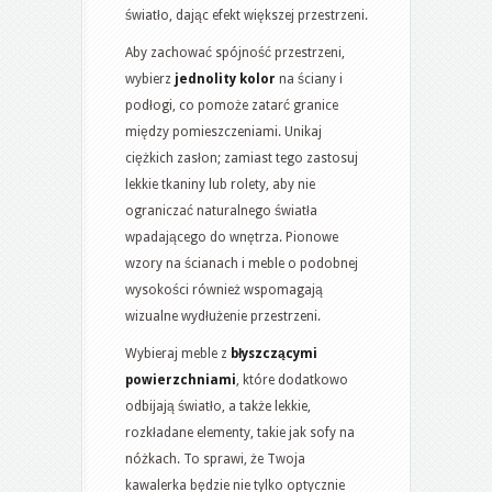
światło, dając efekt większej przestrzeni.
Aby zachować spójność przestrzeni,
wybierz
jednolity kolor
na ściany i
podłogi, co pomoże zatarć granice
między pomieszczeniami. Unikaj
ciężkich zasłon; zamiast tego zastosuj
lekkie tkaniny lub rolety, aby nie
ograniczać naturalnego światła
wpadającego do wnętrza. Pionowe
wzory na ścianach i meble o podobnej
wysokości również wspomagają
wizualne wydłużenie przestrzeni.
Wybieraj meble z
błyszczącymi
powierzchniami
, które dodatkowo
odbijają światło, a także lekkie,
rozkładane elementy, takie jak sofy na
nóżkach. To sprawi, że Twoja
kawalerka będzie nie tylko optycznie