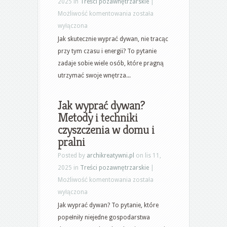
2025 in
Treści pozawnętrzarskie
|
Jak
Możliwość komentowania
została
skutecznie
wyłączona
wyczyścić
Jak skutecznie wyprać dywan, nie tracąc
i
przy tym czasu i energii? To pytanie
odświeżyć
zadaje sobie wiele osób, które pragną
dywan
utrzymać swoje wnętrza...
–
poradnik
Jak wyprać dywan?
krok
Metody i techniki
po
czyszczenia w domu i
kroku
pralni
Posted by
archikreatywni.pl
on lis 11,
2025 in
Treści pozawnętrzarskie
|
Jak
Możliwość komentowania
została
wyprać
wyłączona
dywan?
Jak wyprać dywan? To pytanie, które
Metody
popełniły niejedne gospodarstwa